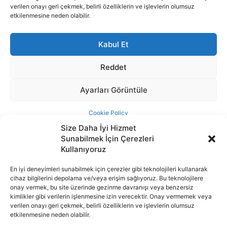
Size Daha İyi Hizmet
Sunabilmek İçin Çerezleri
Kullanıyoruz
En iyi deneyimleri sunabilmek için çerezler gibi teknolojileri kullanarak
cihaz bilgilerini depolama ve/veya erişim sağlıyoruz. Bu teknolojilere
İnternet portalımızda yer alan tüm haber metini, resim ve benzeri
onay vermek, bu site üzerinde gezinme davranışı veya benzersiz
içeriğin hakları Sigortamedya Yayıncılık A.Ş.'ye aittir. Hiçbir şekilde
kimlikler gibi verilerin işlenmesine izin verecektir. Onay vermemek veya
basılı ya da elektronik bir ortamda, kaynak gösterilse bile izin
verilen onayı geri çekmek, belirli özelliklerin ve işlevlerin olumsuz
alınmadan kullanılamaz.
etkilenmesine neden olabilir.