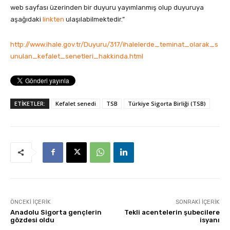
web sayfası üzerinden bir duyuru yayımlanmış olup duyuruya
aşağıdaki
linkten
ulaşılabilmektedir.”
http://www.ihale.gov.tr/Duyuru/317/ihalelerde_teminat_olarak_s
unulan_kefalet_senetleri_hakkinda.html
ETİKETLER:
Kefalet senedi
TSB
Türkiye Sigorta Birliği (TSB)
ÖNCEKI İÇERIK
SONRAKI İÇERIK
Anadolu Sigorta gençlerin
Tekli acentelerin şubecilere
gözdesi oldu
isyanı