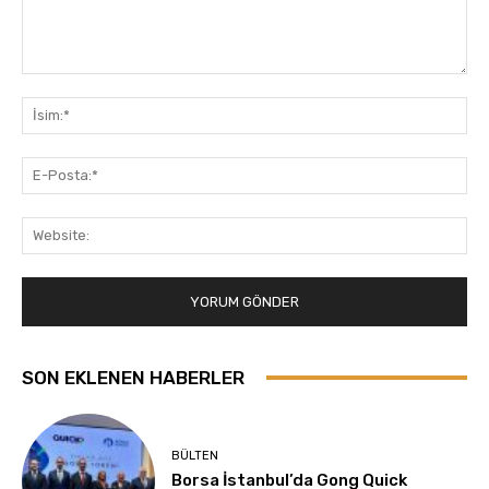
Yorum:
İsi
E-
Pos
Web
SON EKLENEN HABERLER
BÜLTEN
Borsa İstanbul’da Gong Quick