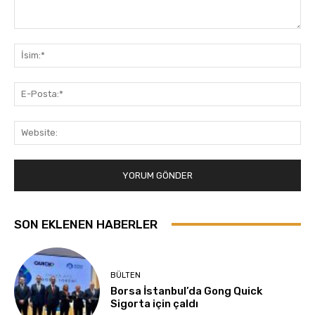
Yorum:
İsi
E-
Pos
Web
SON EKLENEN HABERLER
BÜLTEN
Borsa İstanbul’da Gong Quick
Sigorta için çaldı