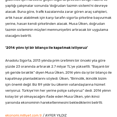
yaptığı çalışmalar sonunda ‘doğrudan tazmin sistemi’ni devreye
alacak. Buna göre, trafik kazalarında zarar gören araç sahipleri,
artık hasar alabilmek için karşı tarafın sigorta şirketine başvurmak
yerine, hasarı kendi şirketinden alacak. Musa Ülken, doğrudan
tazmin sisteminin müşteri memnuniyetini artıracak bir uygulama
olacağını belirtti.
‘2014 yılını iyi bir bilanço ile kapatmak istiyoruz’
Anadolu Sigorta, 2013 yılında prim üretimini bir önceki yıla göre
yüzde 23 oranında artırarak 2.7 milyar TL’ye yükseltti. “Başarılı bir
yılı geride bıraktık” diyen Musa Ülken, 2014 yılını da iyi bir bilanço ile
kapatmayı planladıklarını söyledi. Ülken, “Birincilik, ikincilik bizim
için önemli değil. Biz 89 yıldır bu ülkenin vatandaşlarına hizmet
veriyoruz. Türkiye’nin her yerine poliçe satıyoruz” dedi. 2014 yılının
kolay bir yıl olmayacağını ifade eden Musa Ülken, yılın ikinci
yarısında ekonominin hareketlenmesini beklediklerini belirtti.
ekonomi.milliyet.com.tr
/ AYFER YILDIZ