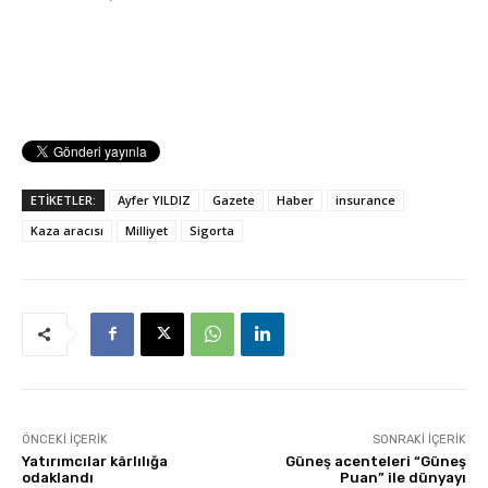
ETİKETLER:
Ayfer YILDIZ
Gazete
Haber
insurance
Kaza aracısı
Milliyet
Sigorta
ÖNCEKI İÇERIK
SONRAKI İÇERIK
Yatırımcılar kârlılığa
Güneş acenteleri “Güneş
odaklandı
Puan” ile dünyayı