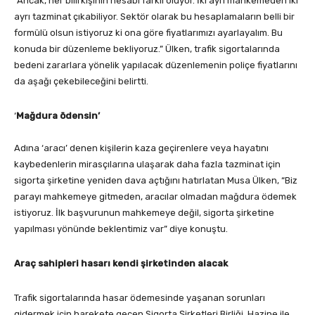
“Ancak, her bilirkişinin hesabı farklı oluyor. İki ayrı mahkemeden iki
ayrı tazminat çıkabiliyor. Sektör olarak bu hesaplamaların belli bir
formülü olsun istiyoruz ki ona göre fiyatlarımızı ayarlayalım. Bu
konuda bir düzenleme bekliyoruz.” Ülken, trafik sigortalarında
bedeni zararlara yönelik yapılacak düzenlemenin poliçe fiyatlarını
da aşağı çekebileceğini belirtti.
‘
Mağdura ödensin’
Adına ‘aracı’ denen kişilerin kaza geçirenlere veya hayatını
kaybedenlerin mirasçılarına ulaşarak daha fazla tazminat için
sigorta şirketine yeniden dava açtığını hatırlatan Musa Ülken, “Biz
parayı mahkemeye gitmeden, aracılar olmadan mağdura ödemek
istiyoruz. İlk başvurunun mahkemeye değil, sigorta şirketine
yapılması yönünde beklentimiz var” diye konuştu.
Araç sahipleri hasarı kendi şirketinden alacak
Trafik sigortalarında hasar ödemesinde yaşanan sorunları
gidermek için harekete geçen Sigorta Şirketleri Birliği, Hazine ile