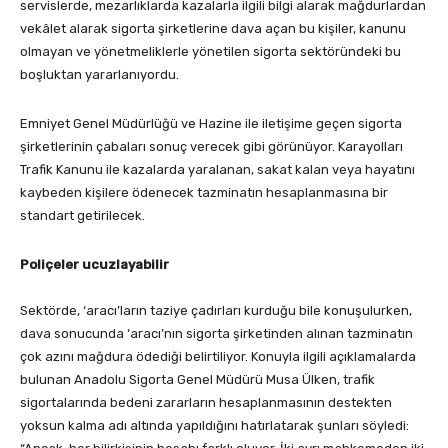
servislerde, mezarlıklarda kazalarla ilgili bilgi alarak mağdurlardan
vekâlet alarak sigorta şirketlerine dava açan bu kişiler, kanunu
olmayan ve yönetmeliklerle yönetilen sigorta sektöründeki bu
boşluktan yararlanıyordu.
Emniyet Genel Müdürlüğü ve Hazine ile iletişime geçen sigorta
şirketlerinin çabaları sonuç verecek gibi görünüyor. Karayolları
Trafik Kanunu ile kazalarda yaralanan, sakat kalan veya hayatını
kaybeden kişilere ödenecek tazminatın hesaplanmasına bir
standart getirilecek.
Poliçeler ucuzlayabilir
Sektörde, ‘aracı’ların taziye çadırları kurduğu bile konuşulurken,
dava sonucunda ‘aracı’nın sigorta şirketinden alınan tazminatın
çok azını mağdura ödediği belirtiliyor. Konuyla ilgili açıklamalarda
bulunan Anadolu Sigorta Genel Müdürü Musa Ülken, trafik
sigortalarında bedeni zararların hesaplanmasının destekten
yoksun kalma adı altında yapıldığını hatırlatarak şunları söyledi: