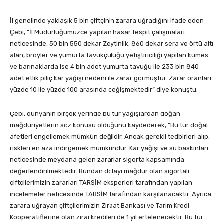
İl genelinde yaklaşık 5 bin çiftçinin zarara uğradığını ifade eden
Çebi, “İl Müdürlüğümüzce yapılan hasar tespit çalışmaları
neticesinde, 50 bin 550 dekar Zeytinlik, 860 dekar sera ve örtü altı
alan, broyler ve yumurta tavukçuluğu yetiştiriciliği yapılan kümes
ve barınaklarda ise 4 bin adet yumurta tavuğu ile 233 bin 840
adet etlik piliç kar yağışı nedeni ile zarar görmüştür. Zarar oranları
yüzde 10 ile yüzde 100 arasında değişmektedir” diye konuştu.
Çebi, dünyanın birçok yerinde bu tür yağışlardan doğan
mağduriyetlerin söz konusu olduğunu kaydederek, “Bu tür doğal
afetleri engellemek mümkün değildir. Ancak gerekli tedbirleri alıp,
riskleri en aza indirgemek mümkündür. Kar yağışı ve su baskınları
neticesinde meydana gelen zararlar sigorta kapsamında
değerlendirilmektedir. Bundan dolayı mağdur olan sigortalı
çiftçilerimizin zararları TARSİM eksperleri tarafından yapılan
incelemeler neticesinde TARSİM tarafından karşılanacaktır. Ayrıca
zarara uğrayan çiftçilerimizin Ziraat Bankası ve Tarım Kredi
Kooperatiflerine olan zirai kredileri de 1 yıl ertelenecektir. Bu tür