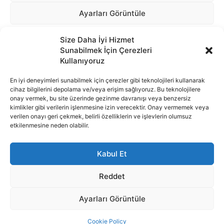
Size Daha İyi Hizmet
Sunabilmek İçin Çerezleri
Kullanıyoruz
En iyi deneyimleri sunabilmek için çerezler gibi teknolojileri kullanarak
cihaz bilgilerini depolama ve/veya erişim sağlıyoruz. Bu teknolojilere
onay vermek, bu site üzerinde gezinme davranışı veya benzersiz
İnternet portalımızda yer alan tüm haber metini, resim ve benzeri
kimlikler gibi verilerin işlenmesine izin verecektir. Onay vermemek veya
içeriğin hakları Sigortamedya Yayıncılık A.Ş.'ye aittir. Hiçbir şekilde
verilen onayı geri çekmek, belirli özelliklerin ve işlevlerin olumsuz
basılı ya da elektronik bir ortamda, kaynak gösterilse bile izin
etkilenmesine neden olabilir.
alınmadan kullanılamaz.
e-Mail Adresimiz:
info@sigortamedia.com
Kabul Et
Reddet
Ayarları Görüntüle
© 2015 - 2025 Sigortamedya Yayın Grubu | Sigortamedya
Cookie Policy