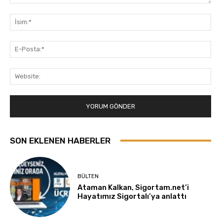
Yorum:
İsi
E-
Pos
Web
SON EKLENEN HABERLER
BÜLTEN
Ataman Kalkan, Sigortam.net’i
Hayatımız Sigortalı’ya anlattı