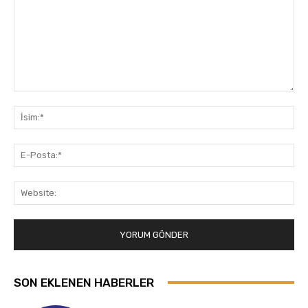
Yorum:
İsi
E-
Pos
Web
SON EKLENEN HABERLER