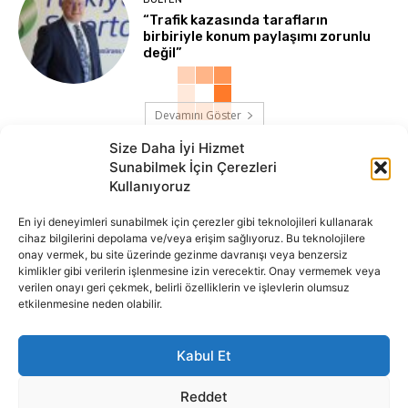
“Trafik kazasında tarafların
birbiriyle konum paylaşımı zorunlu
değil”
Devamını Göster
Size Daha İyi Hizmet
Sunabilmek İçin Çerezleri
Kullanıyoruz
En iyi deneyimleri sunabilmek için çerezler gibi teknolojileri kullanarak
cihaz bilgilerini depolama ve/veya erişim sağlıyoruz. Bu teknolojilere
onay vermek, bu site üzerinde gezinme davranışı veya benzersiz
İnternet portalımızda yer alan tüm haber metini, resim ve benzeri
kimlikler gibi verilerin işlenmesine izin verecektir. Onay vermemek veya
içeriğin hakları Sigortamedya Yayıncılık A.Ş.'ye aittir. Hiçbir şekilde
verilen onayı geri çekmek, belirli özelliklerin ve işlevlerin olumsuz
basılı ya da elektronik bir ortamda, kaynak gösterilse bile izin
etkilenmesine neden olabilir.
alınmadan kullanılamaz.
e-Mail Adresimiz:
info@sigortamedia.com
Kabul Et
Reddet