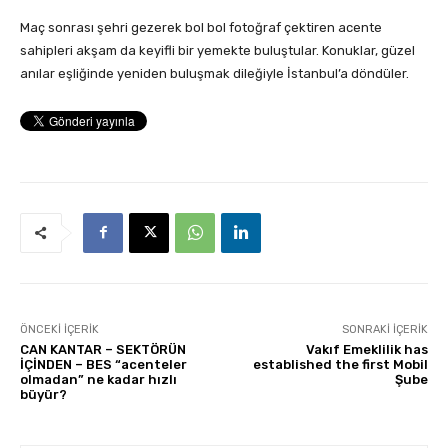
Maç sonrası şehri gezerek bol bol fotoğraf çektiren acente
sahipleri akşam da keyifli bir yemekte buluştular. Konuklar, güzel
anılar eşliğinde yeniden buluşmak dileğiyle İstanbul’a döndüler.
ÖNCEKI İÇERIK
SONRAKI İÇERIK
CAN KANTAR – SEKTÖRÜN
Vakıf Emeklilik has
İÇİNDEN – BES “acenteler
established the first Mobil
olmadan” ne kadar hızlı
Şube
büyür?