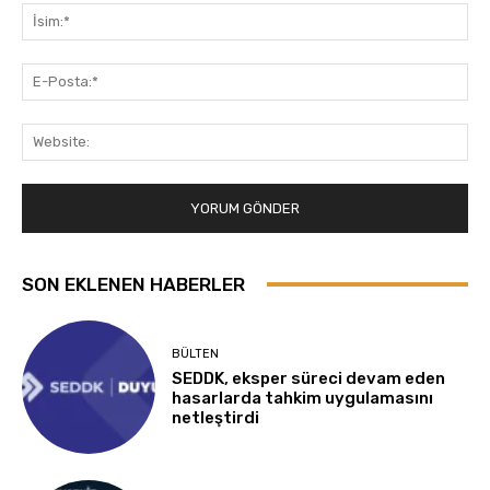
İsi
E-
Pos
Web
SON EKLENEN HABERLER
BÜLTEN
SEDDK, eksper süreci devam eden
hasarlarda tahkim uygulamasını
netleştirdi