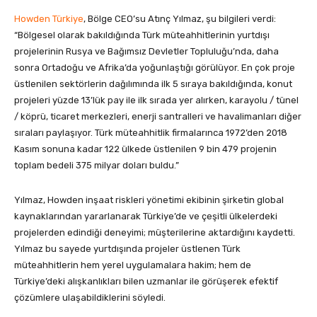
Howden Türkiye
, Bölge CEO’su Atınç Yılmaz, şu bilgileri verdi:
“Bölgesel olarak bakıldığında Türk müteahhitlerinin yurtdışı
projelerinin Rusya ve Bağımsız Devletler Topluluğu’nda, daha
sonra Ortadoğu ve Afrika’da yoğunlaştığı görülüyor. En çok proje
üstlenilen sektörlerin dağılımında ilk 5 sıraya bakıldığında, konut
projeleri yüzde 13’lük pay ile ilk sırada yer alırken, karayolu / tünel
/ köprü, ticaret merkezleri, enerji santralleri ve havalimanları diğer
sıraları paylaşıyor. Türk müteahhitlik firmalarınca 1972’den 2018
Kasım sonuna kadar 122 ülkede üstlenilen 9 bin 479 projenin
toplam bedeli 375 milyar doları buldu.”
Yılmaz, Howden inşaat riskleri yönetimi ekibinin şirketin global
kaynaklarından yararlanarak Türkiye’de ve çeşitli ülkelerdeki
projelerden edindiği deneyimi; müşterilerine aktardığını kaydetti.
Yılmaz bu sayede yurtdışında projeler üstlenen Türk
müteahhitlerin hem yerel uygulamalara hakim; hem de
Türkiye’deki alışkanlıkları bilen uzmanlar ile görüşerek efektif
çözümlere ulaşabildiklerini söyledi.