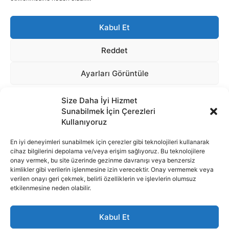
Size Daha İyi Hizmet
Sunabilmek İçin Çerezleri
Kullanıyoruz
En iyi deneyimleri sunabilmek için çerezler gibi teknolojileri kullanarak
cihaz bilgilerini depolama ve/veya erişim sağlıyoruz. Bu teknolojilere
onay vermek, bu site üzerinde gezinme davranışı veya benzersiz
İnternet portalımızda yer alan tüm haber metini, resim ve benzeri
kimlikler gibi verilerin işlenmesine izin verecektir. Onay vermemek veya
içeriğin hakları Sigortamedya Yayıncılık A.Ş.'ye aittir. Hiçbir şekilde
verilen onayı geri çekmek, belirli özelliklerin ve işlevlerin olumsuz
basılı ya da elektronik bir ortamda, kaynak gösterilse bile izin
etkilenmesine neden olabilir.
alınmadan kullanılamaz.
e-Mail Adresimiz:
info@sigortamedia.com
Kabul Et