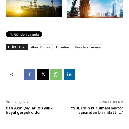
ETİKETLER:
Atınç Yılmaz
Howden
Howden Türkiye
ÖNCEKI İÇERIK
SONRAKI İÇERIK
Can Akın Çağlar: 20 yıllık
“SDDK’nın kurulması sektör
hayal gerçek oldu
açısından bir milattır…”