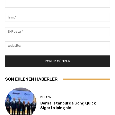
Yorum:
İsi
E-
Pos
Web
SON EKLENEN HABERLER
BÜLTEN
Borsa İstanbul’da Gong Quick
Sigorta için çaldı