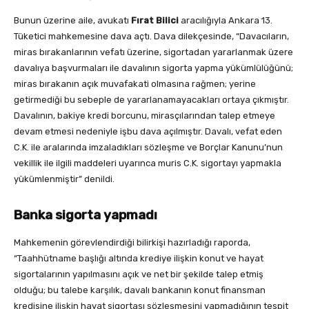
Bunun üzerine aile, avukatı
Fırat Bilici
aracılığıyla Ankara 13.
Tüketici mahkemesine dava açtı. Dava dilekçesinde, “Davacıların,
miras bırakanlarının vefatı üzerine, sigortadan yararlanmak üzere
davalıya başvurmaları ile davalının sigorta yapma yükümlülüğünü;
miras bırakanın açık muvafakati olmasına rağmen; yerine
getirmediği bu sebeple de yararlanamayacakları ortaya çıkmıştır.
Davalının, bakiye kredi borcunu, mirasçılarından talep etmeye
devam etmesi nedeniyle işbu dava açılmıştır. Davalı, vefat eden
C.K. ile aralarında imzaladıkları sözleşme ve Borçlar Kanunu’nun
vekillik ile ilgili maddeleri uyarınca muris C.K. sigortayı yapmakla
yükümlenmiştir” denildi.
Banka sigorta yapmadı
Mahkemenin görevlendirdiği bilirkişi hazırladığı raporda,
“Taahhütname başlığı altında krediye ilişkin konut ve hayat
sigortalarının yapılmasını açık ve net bir şekilde talep etmiş
olduğu; bu talebe karşılık, davalı bankanın konut finansman
kredisine ilişkin hayat sigortası sözleşmesini yapmadığının tespit