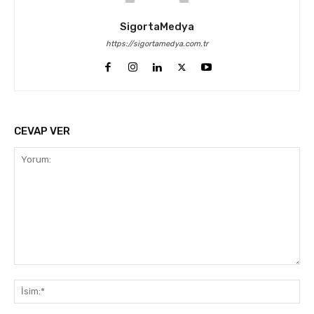
SigortaMedya
https://sigortamedya.com.tr
CEVAP VER
Yorum:
İsi