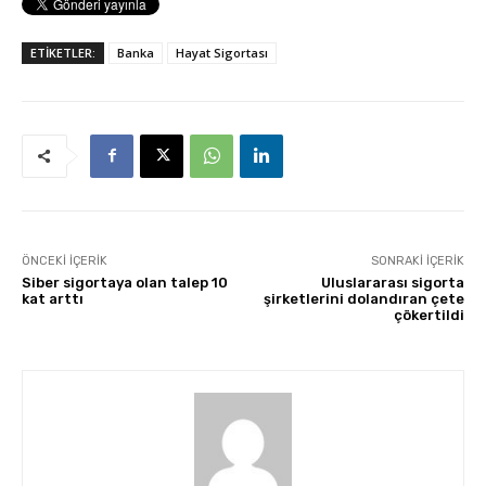
ETİKETLER:
Banka
Hayat Sigortası
ÖNCEKI İÇERIK
SONRAKI İÇERIK
Siber sigortaya olan talep 10
Uluslararası sigorta
kat arttı
şirketlerini dolandıran çete
çökertildi