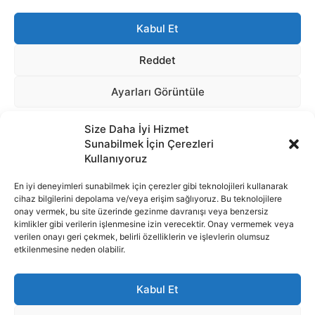
Size Daha İyi Hizmet
Sunabilmek İçin Çerezleri
Kullanıyoruz
En iyi deneyimleri sunabilmek için çerezler gibi teknolojileri kullanarak
cihaz bilgilerini depolama ve/veya erişim sağlıyoruz. Bu teknolojilere
onay vermek, bu site üzerinde gezinme davranışı veya benzersiz
İnternet portalımızda yer alan tüm haber metini, resim ve benzeri
kimlikler gibi verilerin işlenmesine izin verecektir. Onay vermemek veya
içeriğin hakları Sigortamedya Yayıncılık A.Ş.'ye aittir. Hiçbir şekilde
verilen onayı geri çekmek, belirli özelliklerin ve işlevlerin olumsuz
basılı ya da elektronik bir ortamda, kaynak gösterilse bile izin
etkilenmesine neden olabilir.
alınmadan kullanılamaz.
e-Mail Adresimiz:
info@sigortamedia.com
Kabul Et