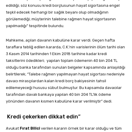
edildiği; söz konusu kredi borçlusunun hayat sigortasına engel
teşkil edecek herhangi bir sağlık beyanı olup olmadığının
görülemediği; müşterinin talebine rağmen hayat sigortasının
yapılmadığı” tespitinde bulundu.
Mahkeme, açılan davanın kabulüne karar verdi. Geçen hafta
taraflara tebliğ edilen kararda, C.K.’nin varislerinin ölüm tarihi olan
3 Kasım 2014 tarihinden 1 Ekim 2018 tarihine kadar kredi
taksitlerini ödedikleri; yapılan toplam ödemenin 40 bin 204 TL
olduğu banka tarafından sunulan belgeler kapsamında anlaşıldığı
belirtilerek; “Talebe rağmen yapılmayan hayat sigortası nedeniyle
davacı mirasçılardan kalan kredi borç bakiyesinin tahsil
edilemeyeceği hususu sübut bulmuştur. Bu kapsamda davacılar
tarafından davalı bankaya yapılan 40 bin 204 TL’lik ödeme
yönünden davanın kısmen kabulüne karar verilmiştir” dedi.
Kredi çekerken dikkat edin”
Avukat
Fırat Bilici
verilen kararın örnek bir karar olduğu ve tüm