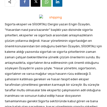
Sigorta eksperi ve SİGORTALI Dergisi yazarı Engin Özaydın,
“Hasardan nasıl para kazanılır” başlıklı yazı dizisinde sigorta
şirketleri, eksperler ve sigortaclı arasındaki anlaşmazlıkların
çözüm yollarına değindi.
Hasar yönetiminin sigortacılığın en
önemli konularından biri olduğunu belirten Özaydın, SİGORTALI için
kaleme aldığı yazısında sigortalı ve sigorta şirketlerinin zaman
zaman çatışan beklentilerine yönelik çözüm önerilerini sundu. Bu
anlaşmazlıkta, sigortalının ikna edilmesinin çok önemli olduğunu
söyleyen Özaydın’ın yazısı şöyle: “Hasar yönetimi, sigortacının,
sigortalının ve varsa mağdur veya hasarın rücu edileceği 3.
şahısların katılması gereken ve hasarı tespit eden eksper
tarafından yönetilmesi gereken karmaşık bir süreçtir. Bu süreçte
taraflar mutlu olmasalar bile ekspertiz çalışmasının adil olduğuna
inanılması ve sonucun kabul edilip hasar dosyasının
tamamlanması gerekir.Sigorta sektöründe kabul gören ve bana
göre hatalı olan paradigma, hasar yönetiminin sigorta şirketleri