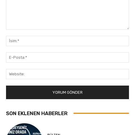
Yorum:
İsi
E-
Pos
Web
SON EKLENEN HABERLER