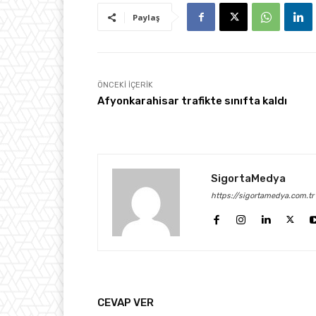
Paylaş
ÖNCEKI İÇERIK
Afyonkarahisar trafikte sınıfta kaldı
SigortaMedya
https://sigortamedya.com.tr
CEVAP VER