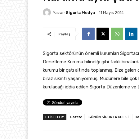
Yazar:
SigortaMedya
11 Mayıs 2014
Paylaş
Sigorta sektörünün önemli kurumları Sigortacıl
Denetleme Kurumu bilindiği gibi farklı binalar
kurumu bir çatı altında toplanmış. Bize gelen 
biraz sıkıntı yaşanıyormuş. Müdürlere bile çok 
kurulacağı iddia edilen Sigorta Düzenleme ve 
ETİKETLER:
Gazete
GÜNÜN SİGORTA KULİSİ
Ha