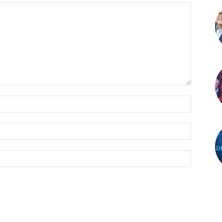
İsim:*
E-
Posta:*
Website: