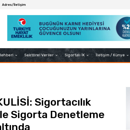
Adres/İletişim
 Rehberi
Sektörel Veriler
Sigortalı İK
İletişim / Künye
LİSİ: Sigortacılık
le Sigorta Denetleme
altında