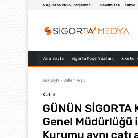
6 Ağustos 2026, Perşembe
Hakkımızda
Künye
Ana Sayfa
Sigorta Köşe Yazıları
Tüketici
Ana Sayfa
Bülten (Arşiv)
KULIS
GÜNÜN SİGORTA KU
Genel Müdürlüğü i
Kurumu aynı çatı 