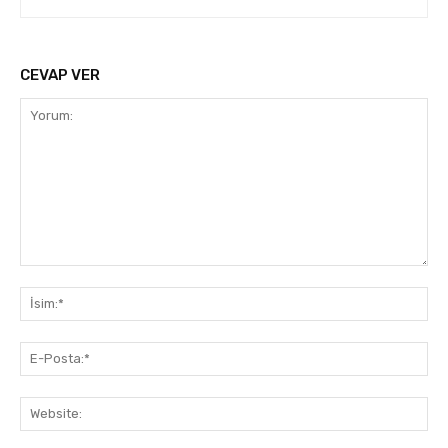
CEVAP VER
Yorum:
İsi
E-
Pos
Web