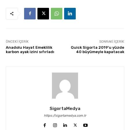
ÖNCEKI İÇERIK
SONRAKI İÇERIK
Anadolu Hayat Emeklilik
Quick Sigorta 2019’u yüzde
karbon ayak izini sıfırladı
40 büyümeyle kapatacak
SigortaMedya
https://sigortamedya.com.tr