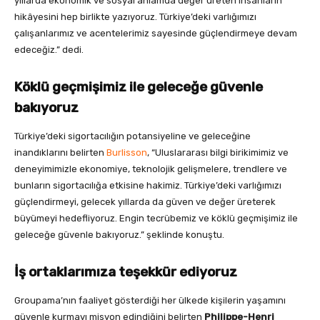
yıllarda ekonomik ve sosyal anlamda değer üreten insanların
hikâyesini hep birlikte yazıyoruz. Türkiye’deki varlığımızı
çalışanlarımız ve acentelerimiz sayesinde güçlendirmeye devam
edeceğiz.” dedi.
Köklü geçmişimiz ile geleceğe güvenle
bakıyoruz
Türkiye’deki sigortacılığın potansiyeline ve geleceğine
inandıklarını belirten
Burlisson
, “Uluslararası bilgi birikimimiz ve
deneyimimizle ekonomiye, teknolojik gelişmelere, trendlere ve
bunların sigortacılığa etkisine hakimiz. Türkiye’deki varlığımızı
güçlendirmeyi, gelecek yıllarda da güven ve değer üreterek
büyümeyi hedefliyoruz. Engin tecrübemiz ve köklü geçmişimiz ile
geleceğe güvenle bakıyoruz.” şeklinde konuştu.
İş ortaklarımıza teşekkür ediyoruz
Groupama’nın faaliyet gösterdiği her ülkede kişilerin yaşamını
güvenle kurmayı misyon edindiğini belirten
Philippe-Henri