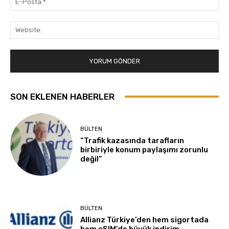
Pos
Web
SON EKLENEN HABERLER
BÜLTEN
“Trafik kazasında tarafların
birbiriyle konum paylaşımı zorunlu
değil”
BÜLTEN
Allianz Türkiye’den hem sigortada
hem eSIM’de büyük indirim