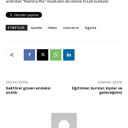
ardından “Mamma Mia” müzikalini de izleme fırsatı buldular.
ETİKETLER:
Gazete
Haber
insurance
Sigorta
ÖNCEKI İÇERIK
SONRAKI İÇERIK
Sektörel güven endeksi
Eğitimler, kurslar, kişiler ve
azaldı
geleceğimiz