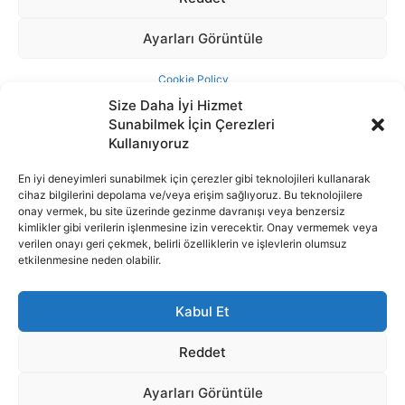
Size Daha İyi Hizmet
Sunabilmek İçin Çerezleri
Kullanıyoruz
En iyi deneyimleri sunabilmek için çerezler gibi teknolojileri kullanarak
cihaz bilgilerini depolama ve/veya erişim sağlıyoruz. Bu teknolojilere
İnternet portalımızda yer alan tüm haber metini, resim ve benzeri
onay vermek, bu site üzerinde gezinme davranışı veya benzersiz
içeriğin hakları Sigortamedya Yayıncılık A.Ş.'ye aittir. Hiçbir şekilde
kimlikler gibi verilerin işlenmesine izin verecektir. Onay vermemek veya
basılı ya da elektronik bir ortamda, kaynak gösterilse bile izin
verilen onayı geri çekmek, belirli özelliklerin ve işlevlerin olumsuz
alınmadan kullanılamaz.
etkilenmesine neden olabilir.
e-Mail Adresimiz:
info@sigortamedia.com
Kabul Et
Reddet
Ayarları Görüntüle