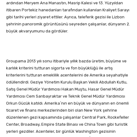
ardından Meryem Ana Manastırı, Masrip Kalesi ve 13. Yüzyıldan
itibaren Portekiz hanedanları tarafından kullanılan Kraliyet Sarayı
gibi tarihi yerleri ziyaret ettiler. Ayrıca, teleferik gezisi ile Lizbon
şehrinin panoromik görüntüsünü seyreden çalışanlar, dünyanın 2.
büyük akvaryumunu da gördüler.
Groupama 2013 yılı sonu itibariyle yıllık bazda üretim, büyüme ve
karlılık kriterini tutturan sigorta ve fon büyüklüğü ile artış
kriterlerini tutturan emeklilik acentelerini de Amerika seyahatiyle
ödüllendirdi. Geziye Yönetim Kurulu Başkan Vekili Abdullah Kutlu,
Satış Genel Müdür Yardımcısı Hakan Muştu, Hasar Genel Müdür
Yardımcısı Cem Sarıbayraktar ve Teknik Genel Müdür Yardımcısı
Orkun Gücük katıldı. Amerika`nın en büyük ve dünyanın en önemli
ticaret ve finans merkezlerinden biri olan New York şehrine
düzenlenen gezi kapsamında çalışanlar Central Park, Rockefeller
Center, Broadway, Empire State Binası ve China Town gibi turistik
yerleri gezdiler. Acenteler, bir günlük Washington gezisinin