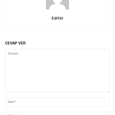
Editör
CEVAP VER
Yorum:
İsi
E-