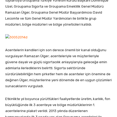
toplantıya Groupama Türkiye Yönetim Kurulu Başkanı Dominique
Uzel, Groupama Sigorta ve Groupama Emeklilik Genel Müdürü
Ramazan Ülger, Groupama Genel Müdür Başyardımcısı David
Lecomte ve tüm Genel Müdür Yardımcıları ile birlikte grup
müdürleri, bölge müdürleri ve bölge yöneticileri katıldı.
Acentelerin kendileri için son derece önemli bir kanal olduğunu
vurgulayan Ramazan Ülger; acenteleriyle ve müşterileriyle
güvene dayalı ve güçlü sigortacılık anlayışlarıyla geleceğe emin
adımlarla ilerlediklerini belirtti. Sigorta sektöründe
sürdürülebilirliğin hem şirketler hem de acenteler için önemine de
değinen Ülger, müşterilerine yeni dönemde de en uygun çözümleri
sunacaklarını vurguladı.
Etkinlikte yıl boyunca yürüttükleri faaliyetlerde üretim, karlılık, fon
büyüklüğünde ilk 3 acenteye ve bölge müdürlüklerinin 1.
acentelerine plaket verildi. 2013 yılında düzenlenen
kampanyalarda ilk 3 sırada yer alan Groupama acenteleri ile