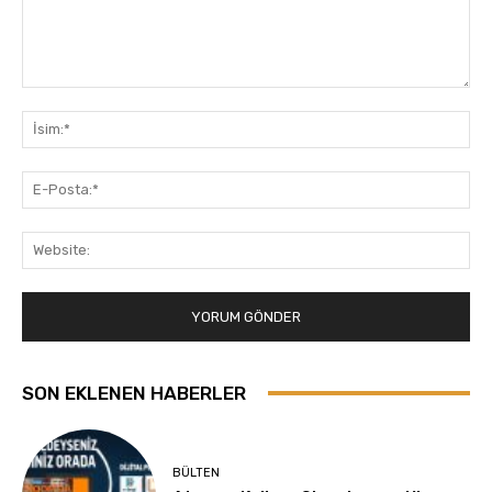
Yorum:
İsi
E-
Pos
Web
SON EKLENEN HABERLER
BÜLTEN