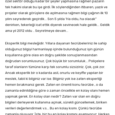
özel sektör olduğu kadar bir şeyler yapmasına rağmen pazarın
tek hakimi olarak bu işe girdi. İlk söylendiğinden itibaren, yazılı ve
projeler olarak görüşlere de açılmasına rağmen bilgi çağının ilk 10
yılını seyrederek geçirdik… Son 5 yılda ‘Ha oldu, ha olacak”
denirken, tekerleği icat ettik diyerek sevinecek hale geldik… Geldik
ama yıl 2012 oldu .. Seyretmeye devam…
Eksperlik bilgi mesleğidir. Yıllara dayanan tecrübeleriniz ile sahip
olduğunuz bilgiyi harmanlayıp içinde bulunduğunuz işin günün
koşullarına göre olası en doğru şekilde sonuçlanmasından
doğrudan sorumlusunuz. Çok büyük bir sorumluluk… Poliçelere
taraf olanların tümüne karşı tek sorumlu sizsiziniz. Çok, çok zor.
Ancak eksperlik bir o kadarda asil, onurlu ve keyifle yapılan bir
meslek, tabii ki bilginiz var ise. Bilginiz yok ise zaten eksperliği
hemen bırakmanız gerek. Zaten en önemli konu tecrübe , o da
zamanla edinildiğine göre o zaman öncelikle en kolay olanı hemen
yapmak gerek. En kolay olan nedir? Zaten var olan en doğru
bilgileri derleyerek kullanıma açmak, sürekli güncellemek, biriken
verileri değerlendirmek v.s… Bu en kolay kısmı. Çünkü tecrübe
zamanla oluşuyor. İşte, biz bu en kolay kısmını aşamıyoruz. Herkes