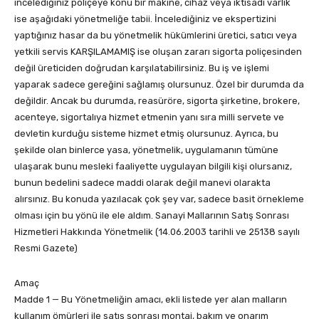
incelediğiniz poliçeye konu bir makine, cihaz veya iktisadi varlık
ise aşağıdaki yönetmeliğe tabii. İncelediğiniz ve ekspertizini
yaptığınız hasar da bu yönetmelik hükümlerini üretici, satıcı veya
yetkili servis KARŞILAMAMIŞ ise oluşan zararı sigorta poliçesinden
değil üreticiden doğrudan karşılatabilirsiniz. Bu iş ve işlemi
yaparak sadece gereğini sağlamış olursunuz. Özel bir durumda da
değildir. Ancak bu durumda, reasüröre, sigorta şirketine, brokere,
acenteye, sigortalıya hizmet etmenin yanı sıra milli servete ve
devletin kurduğu sisteme hizmet etmiş olursunuz. Ayrıca, bu
şekilde olan binlerce yasa, yönetmelik, uygulamanın tümüne
ulaşarak bunu mesleki faaliyette uygulayan bilgili kişi olursanız,
bunun bedelini sadece maddi olarak değil manevi olarakta
alırsınız. Bu konuda yazılacak çok şey var, sadece basit örnekleme
olması için bu yönü ile ele aldım. Sanayi Mallarının Satış Sonrası
Hizmetleri Hakkında Yönetmelik (14.06.2003 tarihli ve 25138 sayılı
Resmi Gazete)
Amaç
Madde 1 — Bu Yönetmeliğin amacı, ekli listede yer alan malların
kullanım ömürleri ile satış sonrası montaj, bakım ve onarım