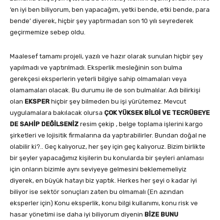
‘en iyi ben biliyorum, ben yapacağım, yetki bende, etki bende, para
bende’ diyerek, hiçbir şey yaptırmadan son 10 yılı seyrederek
geçirmemize sebep oldu.
Maalesef tamamı projeli, yazılı ve hazır olarak sunulan hiçbir şey
yapılmadı ve yaptırılmadı. Eksperlik mesleğinin son bulma
gerekçesi eksperlerin yeterli bilgiye sahip olmamaları veya
olamamaları olacak. Bu durumu ile de son bulmalılar. Adı bilirkişi
olan
EKSPER
hiçbir şey bilmeden bu işi yürütemez. Mevcut
uygulamalara bakılacak olursa
ÇOK YÜKSEK BİLGİ VE TECRÜBEYE
DE SAHİP DEĞİLSENİZ
resim çekip , belge toplama işlerini kargo
şirketleri ve lojisitik firmalarına da yaptırabilirler. Bundan doğal ne
olabilir ki?.. Geç kalıyoruz, her şey için geç kalıyoruz. Bizim birlikte
bir şeyler yapacağımız kişilerin bu konularda bir şeyleri anlaması
için onların bizimle aynı seviyeye gelmesini beklememeliyiz
diyerek, en büyük hatayı biz yaptık. Herkes her şeyi o kadar iyi
biliyor ise sektör sonuçları zaten bu olmamalı (En azından
eksperler için) Konu eksperlik, konu bilgi kullanımı, konu risk ve
hasar yönetimi ise daha iyi biliyorum diyenin
BİZE BUNU