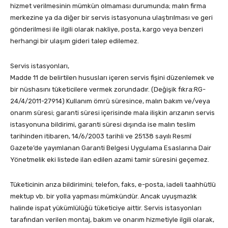
hizmet verilmesinin mümkün olmaması durumunda; malın firma
merkezine ya da diğer bir servis istasyonuna ulaştırılması ve geri
gönderilmesi ile ilgili olarak nakliye, posta, kargo veya benzeri
herhangi bir ulaşım gideri talep edilemez.
Servis istasyonları,
Madde 11 de belirtilen hususları içeren servis fişini düzenlemek ve
bir nüshasını tüketicilere vermek zorundadır. (Değişik fıkra:RG-
24/4/2011-27914) Kullanım ömrü süresince, malın bakım ve/veya
onarım süresi; garanti süresi içerisinde mala ilişkin arızanın servis
istasyonuna bildirimi, garanti süresi dışında ise malın teslim
tarihinden itibaren, 14/6/2003 tarihli ve 25138 sayılı Resmî
Gazete’de yayımlanan Garanti Belgesi Uygulama Esaslarına Dair
Yönetmelik eki listede ilan edilen azami tamir süresini geçemez.
Tüketicinin arıza bildirimini; telefon, faks, e-posta, iadeli taahhütlü
mektup vb. bir yolla yapması mümkündür. Ancak uyuşmazlık
halinde ispat yükümlülüğü tüketiciye aittir. Servis istasyonları
tarafından verilen montaj, bakım ve onarım hizmetiyle ilgili olarak,