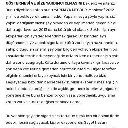
GÖSTERMESİ VE BİZE YARDIMCI OLMASINI
bekleriz ve isteriz.
Bunu diyebilen zaten bunu YAPMAYA MECBUR. Maalesef 2012
yılını da bekleyerek tamamladık. ‘Yapalım veya şöyle yapılır, siz
yapın’ dediğimiz hiçbir şey olmadan ve yapılmadan geçen bir yılı
daha uğurluyoruz. 2013 daha kötü bir yıl olacak. Sektör için ayrı
eksperler için ayrı değerlendirmek gerek. Bir birinden ayrı
düşünmemeliyiz ancak sigorta sektörü zor bir yıla hazırlanırken,
sahip olduğu en önemli şey olan bilgiden yoksun eksperlerin bu
koşullarda tercih edilmeyeceği de ortada iken eksperler için çok
daha zor olacağı açık. Kötü durumu ortaya koymak için kısaca ve
çok daha kötülerine girmeden belirtmek istedim. Diğer taraftan
bilginin önemini ortaya koymak için bir yönetmelik ve bize
sağlayacağı katkıdan bahsederek 15 yıldır eksperlik mesleği için
neleri , neden istediğimize de açıklık getirmek isterim. Aşağıdaki
yönetmelik ve buna benzer birçok yasa, yönetmelik, uygulama
zaten var ve sürekli değişerek olacaklarda.
Bu var olan şeylerin sigorta sektörünün tümü için bir anlam ifade
edebilmesini sağlayacak kişiler eksperlerdir. Şayet hasarını