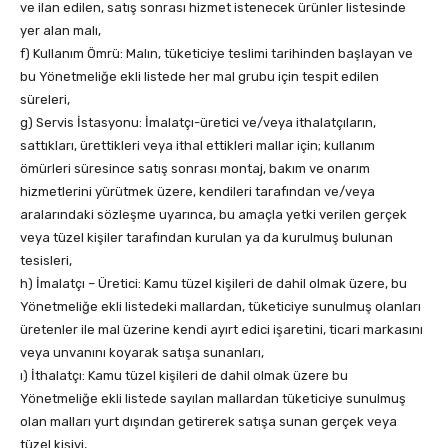
ve ilan edilen, satış sonrası hizmet istenecek ürünler listesinde
yer alan malı,
f) Kullanım Ömrü: Malın, tüketiciye teslimi tarihinden başlayan ve
bu Yönetmeliğe ekli listede her mal grubu için tespit edilen
süreleri,
g) Servis İstasyonu: İmalatçı-üretici ve/veya ithalatçıların,
sattıkları, ürettikleri veya ithal ettikleri mallar için; kullanım
ömürleri süresince satış sonrası montaj, bakım ve onarım
hizmetlerini yürütmek üzere, kendileri tarafından ve/veya
aralarındaki sözleşme uyarınca, bu amaçla yetki verilen gerçek
veya tüzel kişiler tarafından kurulan ya da kurulmuş bulunan
tesisleri,
h) İmalatçı – Üretici: Kamu tüzel kişileri de dahil olmak üzere, bu
Yönetmeliğe ekli listedeki mallardan, tüketiciye sunulmuş olanları
üretenler ile mal üzerine kendi ayırt edici işaretini, ticari markasını
veya unvanını koyarak satışa sunanları,
ı) İthalatçı: Kamu tüzel kişileri de dahil olmak üzere bu
Yönetmeliğe ekli listede sayılan mallardan tüketiciye sunulmuş
olan malları yurt dışından getirerek satışa sunan gerçek veya
tüzel kişiyi,