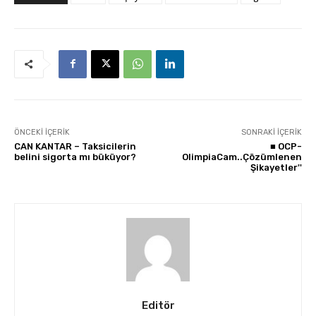
ÖNCEKI İÇERIK
SONRAKI İÇERIK
CAN KANTAR – Taksicilerin
■ OCP-
belini sigorta mı büküyor?
OlimpiaCam..Çözümlenen
Şikayetler''
Editör