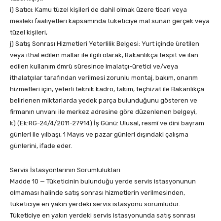
i) Satıcı: Kamu tüzel kişileri de dahil olmak üzere ticari veya
mesleki faaliyetleri kapsamında tüketiciye mal sunan gerçek veya
tüzel kişileri,
j) Satış Sonrası Hizmetleri Yeterlilik Belgesi: Yurt içinde üretilen
veya ithal edilen mallar ile ilgili olarak, Bakanlıkça tespit ve ilan
edilen kullanım ömrü süresince imalatçı-üretici ve/veya
ithalatçılar tarafından verilmesi zorunlu montaj, bakım, onarım
hizmetleri için, yeterli teknik kadro, takım, teçhizat ile Bakanlıkça
belirlenen miktarlarda yedek parça bulunduğunu gösteren ve
firmanın unvanı ile merkez adresine göre düzenlenen belgeyi,
k) (Ek:RG-24/4/2011-27914) İş Günü: Ulusal, resmî ve dini bayram
günleri ile yılbaşı, 1 Mayıs ve pazar günleri dışındaki çalışma
günlerini, ifade eder.
Servis İstasyonlarının Sorumlulukları
Madde 10 — Tüketicinin bulunduğu yerde servis istasyonunun
olmaması halinde satış sonrası hizmetlerin verilmesinden,
tüketiciye en yakın yerdeki servis istasyonu sorumludur.
Tüketiciye en yakın yerdeki servis istasyonunda satış sonrası