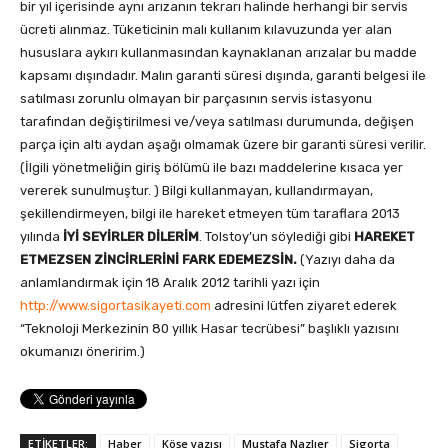
bir yıl içerisinde aynı arızanın tekrarı halinde herhangi bir servis
ücreti alınmaz. Tüketicinin malı kullanım kılavuzunda yer alan
hususlara aykırı kullanmasından kaynaklanan arızalar bu madde
kapsamı dışındadır. Malın garanti süresi dışında, garanti belgesi ile
satılması zorunlu olmayan bir parçasının servis istasyonu
tarafından değiştirilmesi ve/veya satılması durumunda, değişen
parça için altı aydan aşağı olmamak üzere bir garanti süresi verilir.
(İlgili yönetmeliğin giriş bölümü ile bazı maddelerine kısaca yer
vererek sunulmuştur. ) Bilgi kullanmayan, kullandırmayan,
şekillendirmeyen, bilgi ile hareket etmeyen tüm taraflara 2013
yılında
İYİ SEYİRLER DİLERİM
. Tolstoy’un söylediği gibi
HAREKET
ETMEZSEN ZİNCİRLERİNİ FARK EDEMEZSİN.
(Yazıyı daha da
anlamlandırmak için 18 Aralık 2012 tarihli yazı için
http://www.sigortasikayeti.com
adresini lütfen ziyaret ederek
“Teknoloji Merkezinin 80 yıllık Hasar tecrübesi” başlıklı yazısını
okumanızı öneririm.)
ETİKETLER:
Haber
Köşe yazısı
Mustafa Nazlıer
Sigorta