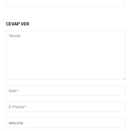
CEVAP VER
Yorum:
İsi
E-
Pos
Web