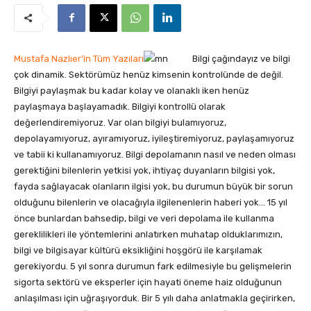
Mustafa Nazlıer’in Tüm Yazıları
Bilgi çağındayız ve bilgi
çok dinamik. Sektörümüz henüz kimsenin kontrolünde de değil.
Bilgiyi paylaşmak bu kadar kolay ve olanaklı iken henüz
paylaşmaya başlayamadık. Bilgiyi kontrollü olarak
değerlendiremiyoruz. Var olan bilgiyi bulamıyoruz,
depolayamıyoruz, ayıramıyoruz, iyileştiremiyoruz, paylaşamıyoruz
ve tabii ki kullanamıyoruz. Bilgi depolamanın nasıl ve neden olması
gerektiğini bilenlerin yetkisi yok, ihtiyaç duyanların bilgisi yok,
fayda sağlayacak olanların ilgisi yok, bu durumun büyük bir sorun
olduğunu bilenlerin ve olacağıyla ilgilenenlerin haberi yok… 15 yıl
önce bunlardan bahsedip, bilgi ve veri depolama ile kullanma
gereklilikleri ile yöntemlerini anlatırken muhatap olduklarımızın,
bilgi ve bilgisayar kültürü eksikliğini hoşgörü ile karşılamak
gerekiyordu. 5 yıl sonra durumun fark edilmesiyle bu gelişmelerin
sigorta sektörü ve eksperler için hayati öneme haiz olduğunun
anlaşılması için uğraşıyorduk. Bir 5 yılı daha anlatmakla geçirirken,