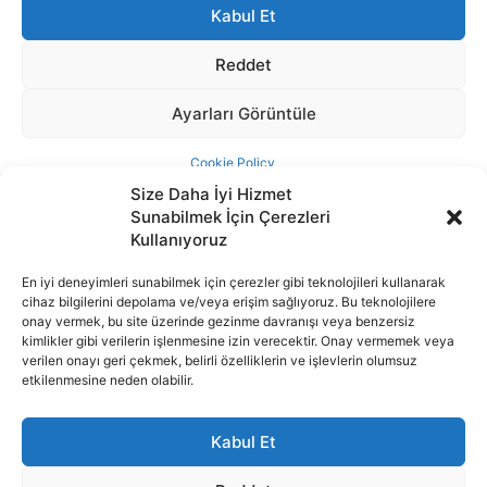
Size Daha İyi Hizmet
Sunabilmek İçin Çerezleri
Kullanıyoruz
En iyi deneyimleri sunabilmek için çerezler gibi teknolojileri kullanarak
cihaz bilgilerini depolama ve/veya erişim sağlıyoruz. Bu teknolojilere
İnternet portalımızda yer alan tüm haber metini, resim ve benzeri
onay vermek, bu site üzerinde gezinme davranışı veya benzersiz
içeriğin hakları Sigortamedya Yayıncılık A.Ş.'ye aittir. Hiçbir şekilde
kimlikler gibi verilerin işlenmesine izin verecektir. Onay vermemek veya
basılı ya da elektronik bir ortamda, kaynak gösterilse bile izin
verilen onayı geri çekmek, belirli özelliklerin ve işlevlerin olumsuz
alınmadan kullanılamaz.
etkilenmesine neden olabilir.
e-Mail Adresimiz:
info@sigortamedia.com
Kabul Et