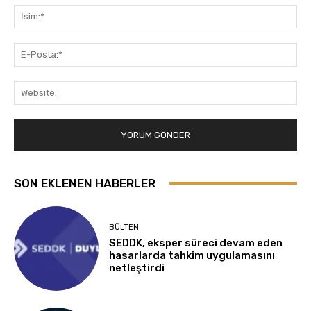
İsi
E-
Pos
Web
SON EKLENEN HABERLER
BÜLTEN
SEDDK, eksper süreci devam eden
hasarlarda tahkim uygulamasını
netleştirdi