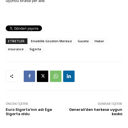
üçüncü sırada yer aldı.
ETİKETLER:
Emeklilik Gözetim Merkezi
Gazete
Haber
insurance
Sigorta
ÖNCEKI İÇERIK
SONRAKI İÇERIK
Euro Sigorta’nın adı Ege
Generali’den herkese uygun
Sigorta oldu
kasko