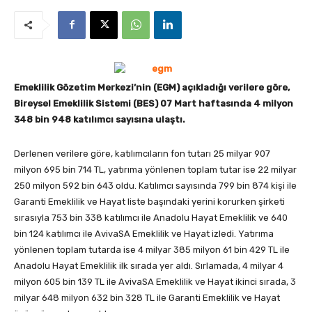
Emeklilik Gözetim Merkezi’nin (EGM) açıkladığı verilere göre,
Bireysel Emeklilik Sistemi (BES) 07 Mart haftasında 4 milyon
348 bin 948 katılımcı sayısına ulaştı.
Derlenen verilere göre, katılımcıların fon tutarı 25 milyar 907
milyon 695 bin 714 TL, yatırıma yönlenen toplam tutar ise 22 milyar
250 milyon 592 bin 643 oldu. Katılımcı sayısında 799 bin 874 kişi ile
Garanti Emeklilik ve Hayat liste başındaki yerini korurken şirketi
sırasıyla 753 bin 338 katılımcı ile Anadolu Hayat Emeklilik ve 640
bin 124 katılımcı ile AvivaSA Emeklilik ve Hayat izledi. Yatırıma
yönlenen toplam tutarda ise 4 milyar 385 milyon 61 bin 429 TL ile
Anadolu Hayat Emeklilik ilk sırada yer aldı. Sırlamada, 4 milyar 4
milyon 605 bin 139 TL ile AvivaSA Emeklilik ve Hayat ikinci sırada, 3
milyar 648 milyon 632 bin 328 TL ile Garanti Emeklilik ve Hayat