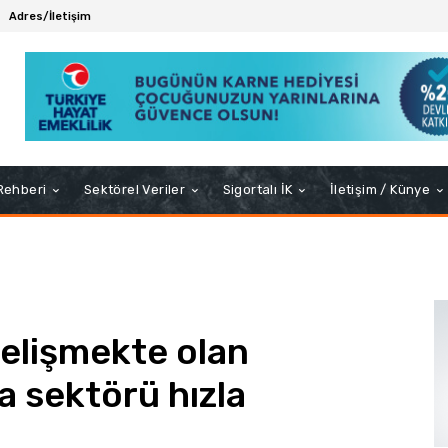
Adres/İletişim
 Rehberi
Sektörel Veriler
Sigortalı İK
İletişim / Künye
gelişmekte olan
a sektörü hızla