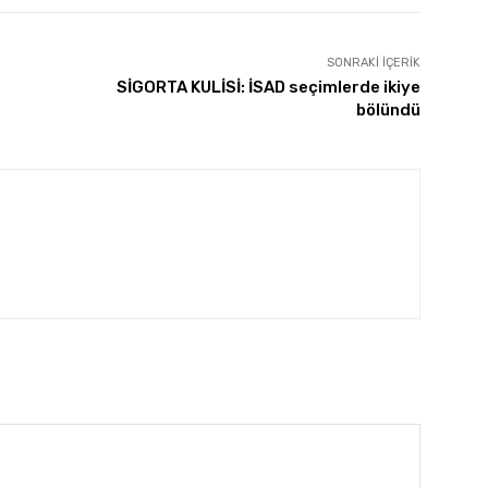
SONRAKI İÇERIK
SİGORTA KULİSİ: İSAD seçimlerde ikiye
bölündü