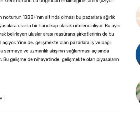
in kredi notunu da doğrudan etkilediğinin altını çiziyor.
 notunun ‘BBB+’nın altında olması bu pazarlara ağırlık
yasalara oranla bir handikap olarak nitelendiriliyor. Bu aynı
k belirleyen uluslar arası reasürans şirketlerinin de bu
 açıyor. Yine de, gelişmekte olan pazarlara iş ve bağlı
r da sermaye ve uzmanlık akışının sağlanması açısında
ar. Bu gelişme de nihayetinde, gelişmekte olan piyasaların
ta