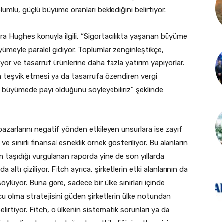
umlu, güçlü büyüme oranları beklediğini belirtiyor.
ara Hughes konuyla ilgili, “Sigortacılıkta yaşanan büyüme
üyümeyle paralel gidiyor. Toplumlar zenginleştikçe,
yor ve tasarruf ürünlerine daha fazla yatırım yapıyorlar.
a teşvik etmesi ya da tasarrufa özendiren vergi
n büyümede payı olduğunu söyleyebiliriz” şeklinde
azarlarını negatif yönden etkileyen unsurlara ise zayıf
e sınırlı finansal esneklik örnek gösteriliyor. Bu alanların
m taşıdığı vurgulanan raporda yine de son yıllarda
 altı çiziliyor. Fitch ayrıca, şirketlerin etki alanlarının da
lüyor. Buna göre, sadece bir ülke sınırları içinde
cu olma stratejisini güden şirketlerin ülke notundan
irtiyor. Fitch, o ülkenin sistematik sorunları ya da