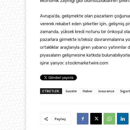
ekonomik zayıflığı gibi olumsuzluklarının şirket
Avrupa’da, gelişmekte olan pazarların çoğunun
vererek rekabet eden şirketler için, gelişmiş pi
zamanda, yüksek kredi notunu bir önkoşul olara
pazarlara girmekte isteksiz davranmalarına yol
ortaklıklar araçlarıyla giren yabancı yatırımla
piyasaların gelişmesine katkıda bulunabiliyorl
işine yarıyor. stockmarketwire.com
ETİKETLER:
Gazete
Haber
insurance
Sigor
Paylaş