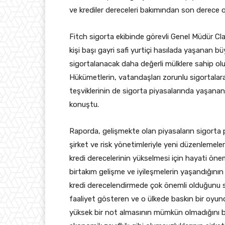
ve krediler dereceleri bakımından son derece ol
Fitch sigorta ekibinde görevli Genel Müdür Cl
kişi başı gayri safi yurtiçi hasılada yaşanan b
sigortalanacak daha değerli mülklere sahip olu
Hükümetlerin, vatandaşları zorunlu sigortalar
teşviklerinin de sigorta piyasalarında yaşana
konuştu.
Raporda, gelişmekte olan piyasaların sigorta p
şirket ve risk yönetimleriyle yeni düzenlemeler v
kredi derecelerinin yükselmesi için hayati öne
birtakım gelişme ve iyileşmelerin yaşandığının da
kredi derecelendirmede çok önemli olduğunu söy
faaliyet gösteren ve o ülkede baskın bir oyun
yüksek bir not almasının mümkün olmadığını bel