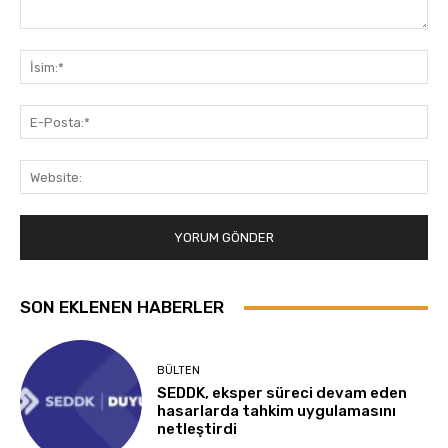
Yorum:
İsi
E-
Pos
Web
SON EKLENEN HABERLER
BÜLTEN
SEDDK, eksper süreci devam eden
hasarlarda tahkim uygulamasını
netleştirdi