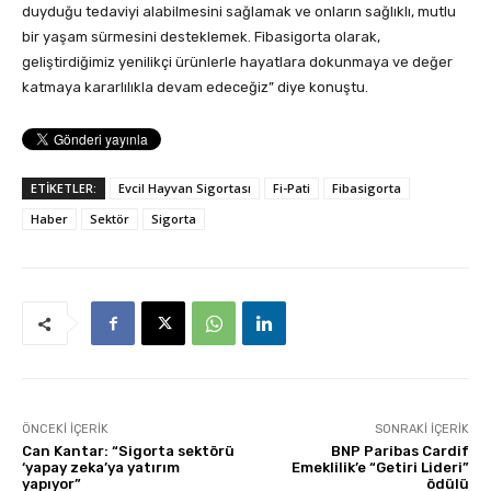
duyduğu tedaviyi alabilmesini sağlamak ve onların sağlıklı, mutlu
bir yaşam sürmesini desteklemek. Fibasigorta olarak,
geliştirdiğimiz yenilikçi ürünlerle hayatlara dokunmaya ve değer
katmaya kararlılıkla devam edeceğiz” diye konuştu.
ETİKETLER:
Evcil Hayvan Sigortası
Fi-Pati
Fibasigorta
Haber
Sektör
Sigorta
ÖNCEKI İÇERIK
SONRAKI İÇERIK
Can Kantar: “Sigorta sektörü
BNP Paribas Cardif
‘yapay zeka’ya yatırım
Emeklilik’e “Getiri Lideri”
yapıyor”
ödülü