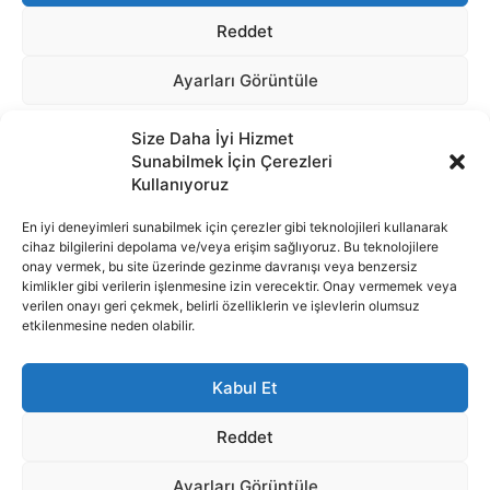
Size Daha İyi Hizmet
Sunabilmek İçin Çerezleri
Kullanıyoruz
En iyi deneyimleri sunabilmek için çerezler gibi teknolojileri kullanarak
cihaz bilgilerini depolama ve/veya erişim sağlıyoruz. Bu teknolojilere
onay vermek, bu site üzerinde gezinme davranışı veya benzersiz
İnternet portalımızda yer alan tüm haber metini, resim ve benzeri
kimlikler gibi verilerin işlenmesine izin verecektir. Onay vermemek veya
içeriğin hakları Sigortamedya Yayıncılık A.Ş.'ye aittir. Hiçbir şekilde
verilen onayı geri çekmek, belirli özelliklerin ve işlevlerin olumsuz
basılı ya da elektronik bir ortamda, kaynak gösterilse bile izin
etkilenmesine neden olabilir.
alınmadan kullanılamaz.
e-Mail Adresimiz:
info@sigortamedia.com
Kabul Et
Reddet
Ayarları Görüntüle