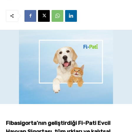
Fibasigorta’nın geliştirdiği Fi-Pati Evcil
Hayvan Sigortası, tüm ırkları ve kalıtsal