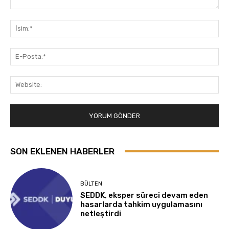
Yorum:
İsi
E-
Pos
Web
SON EKLENEN HABERLER
BÜLTEN
SEDDK, eksper süreci devam eden
hasarlarda tahkim uygulamasını
netleştirdi