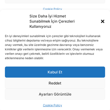
Size Daha İyi Hizmet
Sunabilmek İçin Çerezleri
Kullanıyoruz
En iyi deneyimleri sunabilmek için çerezler gibi teknolojileri kullanarak
cihaz bilgilerini depolama ve/veya erişim sağlıyoruz. Bu teknolojilere
İnternet portalımızda yer alan tüm haber metini, resim ve benzeri
onay vermek, bu site üzerinde gezinme davranışı veya benzersiz
içeriğin hakları Sigortamedya Yayıncılık A.Ş.'ye aittir. Hiçbir şekilde
kimlikler gibi verilerin işlenmesine izin verecektir. Onay vermemek veya
basılı ya da elektronik bir ortamda, kaynak gösterilse bile izin
verilen onayı geri çekmek, belirli özelliklerin ve işlevlerin olumsuz
alınmadan kullanılamaz.
etkilenmesine neden olabilir.
e-Mail Adresimiz:
info@sigortamedia.com
Kabul Et
Reddet
Ayarları Görüntüle
© 2015 - 2025 Sigortamedya Yayın Grubu | Sigortamedya
Yayıncılık A.Ş.
Cookie Policy