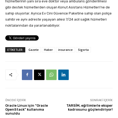
hizmetlerinin yanı sıra eve doktor veya ambulans gönderilmesi
gibi destek hizmetlerden oluşan Konut Asistans Hizmetleri’ne de
sahip oluyorlar. Ayrıca Ev Cini Güvence Paketine sahip olan poliçe
sahibi ve aynı adreste yaşayan ailesi 7/24 acil sağlık hizmetleri
noktalarından da yararlanabiliyor.
ETİKETLER:
Gazete
Haber
insurance
Sigorta
ÖNCEKI İÇERIK
SONRAKI İÇERIK
Oracle Linux için “Oracle
TARSİM, eğitimlerle eksper
OpenStack” kullanıma
kadrosunu güçlendiriyor!
sunuldu