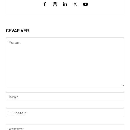
CEVAP VER
Yorum:
İsi
E-
Pos
Web