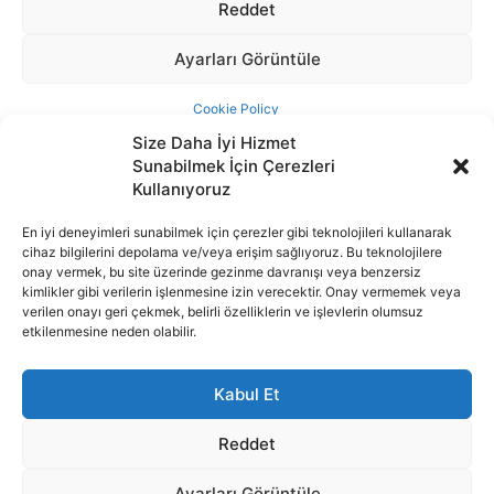
Size Daha İyi Hizmet
Sunabilmek İçin Çerezleri
Kullanıyoruz
En iyi deneyimleri sunabilmek için çerezler gibi teknolojileri kullanarak
cihaz bilgilerini depolama ve/veya erişim sağlıyoruz. Bu teknolojilere
İnternet portalımızda yer alan tüm haber metini, resim ve benzeri
onay vermek, bu site üzerinde gezinme davranışı veya benzersiz
içeriğin hakları Sigortamedya Yayıncılık A.Ş.'ye aittir. Hiçbir şekilde
kimlikler gibi verilerin işlenmesine izin verecektir. Onay vermemek veya
basılı ya da elektronik bir ortamda, kaynak gösterilse bile izin
verilen onayı geri çekmek, belirli özelliklerin ve işlevlerin olumsuz
alınmadan kullanılamaz.
etkilenmesine neden olabilir.
e-Mail Adresimiz:
info@sigortamedia.com
Kabul Et
Reddet
Ayarları Görüntüle