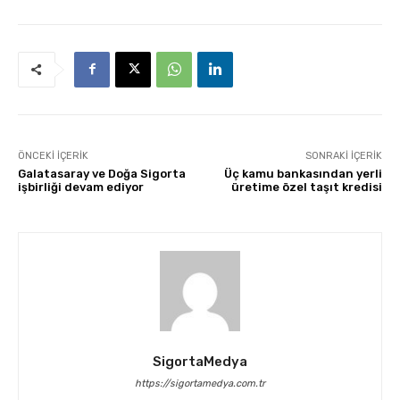
ÖNCEKI İÇERIK
SONRAKI İÇERIK
Galatasaray ve Doğa Sigorta
Üç kamu bankasından yerli
işbirliği devam ediyor
üretime özel taşıt kredisi
SigortaMedya
https://sigortamedya.com.tr