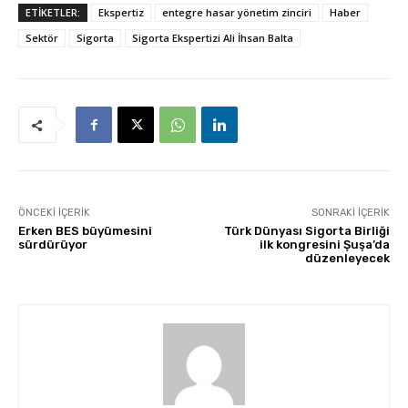
ETİKETLER:
Ekspertiz
entegre hasar yönetim zinciri
Haber
Sektör
Sigorta
Sigorta Ekspertizi Ali İhsan Balta
ÖNCEKI İÇERIK
SONRAKI İÇERIK
Erken BES büyümesini
Türk Dünyası Sigorta Birliği
sürdürüyor
ilk kongresini Şuşa’da
düzenleyecek