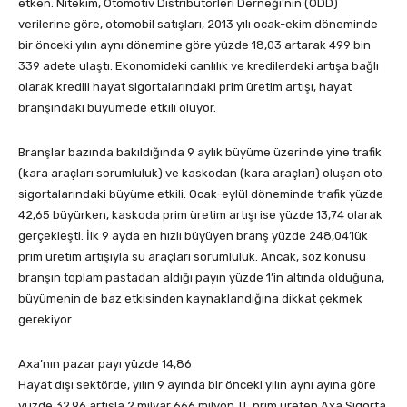
etken. Nitekim, Otomotiv Distribütörleri Derneği’nin (ODD)
verilerine göre, otomobil satışları, 2013 yılı ocak-ekim döneminde
bir önceki yılın aynı dönemine göre yüzde 18,03 artarak 499 bin
339 adete ulaştı. Ekonomideki canlılık ve kredilerdeki artışa bağlı
olarak kredili hayat sigortalarındaki prim üretim artışı, hayat
branşındaki büyümede etkili oluyor.
Branşlar bazında bakıldığında 9 aylık büyüme üzerinde yine trafik
(kara araçları sorumluluk) ve kaskodan (kara araçları) oluşan oto
sigortalarındaki büyüme etkili. Ocak-eylül döneminde trafik yüzde
42,65 büyürken, kaskoda prim üretim artışı ise yüzde 13,74 olarak
gerçekleşti. İlk 9 ayda en hızlı büyüyen branş yüzde 248,04’lük
prim üretim artışıyla su araçları sorumluluk. Ancak, söz konusu
branşın toplam pastadan aldığı payın yüzde 1’in altında olduğuna,
büyümenin de baz etkisinden kaynaklandığına dikkat çekmek
gerekiyor.
Axa’nın pazar payı yüzde 14,86
Hayat dışı sektörde, yılın 9 ayında bir önceki yılın aynı ayına göre
yüzde 32,96 artışla 2 milyar 666 milyon TL prim üreten Axa Sigorta