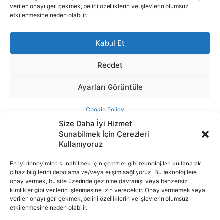
Size Daha İyi Hizmet
Sunabilmek İçin Çerezleri
Kullanıyoruz
En iyi deneyimleri sunabilmek için çerezler gibi teknolojileri kullanarak
cihaz bilgilerini depolama ve/veya erişim sağlıyoruz. Bu teknolojilere
İnternet portalımızda yer alan tüm haber metini, resim ve benzeri
onay vermek, bu site üzerinde gezinme davranışı veya benzersiz
içeriğin hakları Sigortamedya Yayıncılık A.Ş.'ye aittir. Hiçbir şekilde
kimlikler gibi verilerin işlenmesine izin verecektir. Onay vermemek veya
basılı ya da elektronik bir ortamda, kaynak gösterilse bile izin
verilen onayı geri çekmek, belirli özelliklerin ve işlevlerin olumsuz
alınmadan kullanılamaz.
etkilenmesine neden olabilir.