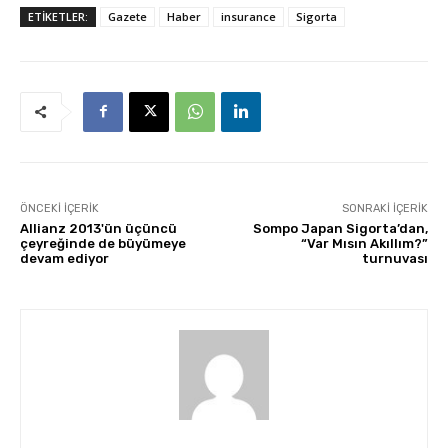
ETİKETLER:
Gazete
Haber
insurance
Sigorta
ÖNCEKI İÇERIK
SONRAKI İÇERIK
Allianz 2013'ün üçüncü
Sompo Japan Sigorta’dan,
çeyreğinde de büyümeye
“Var Mısın Akıllım?”
devam ediyor
turnuvası