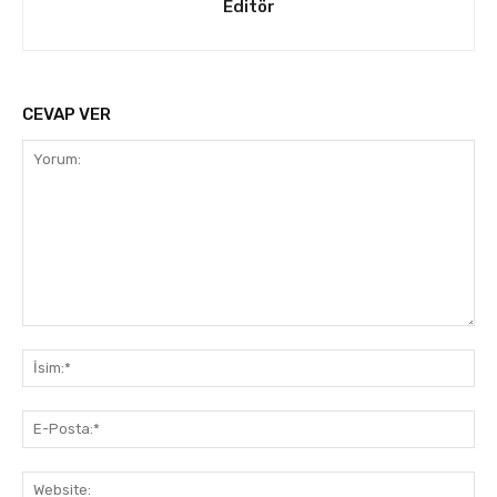
Editör
CEVAP VER
Yorum:
İsi
E-
Pos
Web