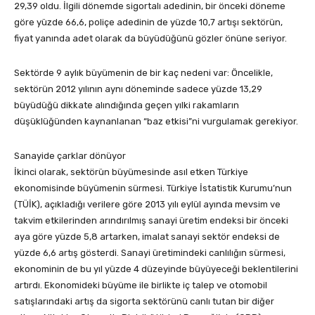
29,39 oldu. İlgili dönemde sigortalı adedinin, bir önceki döneme
göre yüzde 66,6, poliçe adedinin de yüzde 10,7 artışı sektörün,
fiyat yanında adet olarak da büyüdüğünü gözler önüne seriyor.
Sektörde 9 aylık büyümenin de bir kaç nedeni var: Öncelikle,
sektörün 2012 yılının aynı döneminde sadece yüzde 13,29
büyüdüğü dikkate alındığında geçen yılki rakamların
düşüklüğünden kaynanlanan “baz etkisi”ni vurgulamak gerekiyor.
Sanayide çarklar dönüyor
İkinci olarak, sektörün büyümesinde asıl etken Türkiye
ekonomisinde büyümenin sürmesi. Türkiye İstatistik Kurumu’nun
(TÜİK), açıkladığı verilere göre 2013 yılı eylül ayında mevsim ve
takvim etkilerinden arındırılmış sanayi üretim endeksi bir önceki
aya göre yüzde 5,8 artarken, imalat sanayi sektör endeksi de
yüzde 6,6 artış gösterdi. Sanayi üretimindeki canlılığın sürmesi,
ekonominin de bu yıl yüzde 4 düzeyinde büyüyeceği beklentilerini
artırdı. Ekonomideki büyüme ile birlikte iç talep ve otomobil
satışlarındaki artış da sigorta sektörünü canlı tutan bir diğer