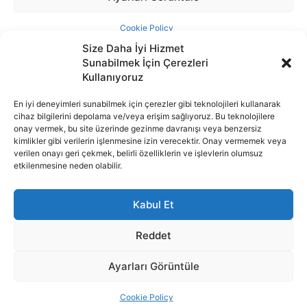
Size Daha İyi Hizmet
Sunabilmek İçin Çerezleri
Kullanıyoruz
En iyi deneyimleri sunabilmek için çerezler gibi teknolojileri kullanarak
cihaz bilgilerini depolama ve/veya erişim sağlıyoruz. Bu teknolojilere
İnternet portalımızda yer alan tüm haber metini, resim ve benzeri
onay vermek, bu site üzerinde gezinme davranışı veya benzersiz
içeriğin hakları Sigortamedya Yayıncılık A.Ş.'ye aittir. Hiçbir şekilde
kimlikler gibi verilerin işlenmesine izin verecektir. Onay vermemek veya
basılı ya da elektronik bir ortamda, kaynak gösterilse bile izin
verilen onayı geri çekmek, belirli özelliklerin ve işlevlerin olumsuz
alınmadan kullanılamaz.
etkilenmesine neden olabilir.
e-Mail Adresimiz:
info@sigortamedia.com
Kabul Et
Reddet
Ayarları Görüntüle
© 2015 - 2025 Sigortamedya Yayın Grubu | Sigortamedya
Yayıncılık A.Ş.
Cookie Policy