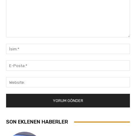
Yorum:
İsi
E-
Pos
Web
SON EKLENEN HABERLER