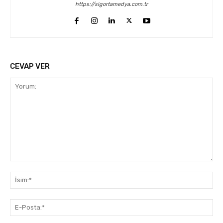
https://sigortamedya.com.tr
CEVAP VER
Yorum:
İsi
E-
Pos