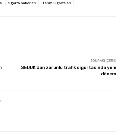
ta
sigorta haberleri
Tarım Sigortaları
SONRAKI İÇERIK
n
SEDDK’dan zorunlu trafik sigortasında yeni
dönem
r