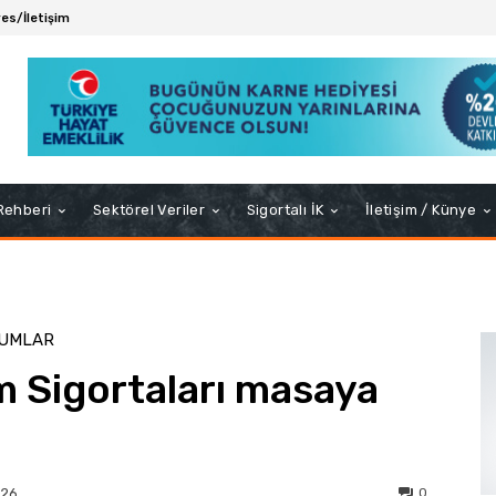
es/İletişim
 Rehberi
Sektörel Veriler
Sigortalı İK
İletişim / Künye
RUMLAR
m Sigortaları masaya
0
026