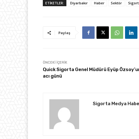
ETİKETLER:
Diyarbakır
Haber
Sektör
Sigor
Paylaş
ÖNCEKI İÇERIK
Quick Sigorta Genel Müdürü Eyüp Özsoy’u
acı günü
Sigorta Medya Habe