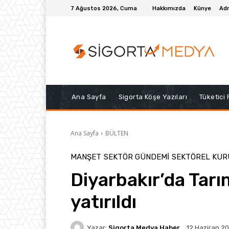
7 Ağustos 2026, Cuma
Hakkımızda
Künye
Adr
Ana Sayfa
Sigorta Köşe Yazıları
Tüketici
Ana Sayfa
BÜLTEN
MANŞET
SEKTÖR GÜNDEMİ
SEKTÖREL KU
Diyarbakır’da Tarı
yatırıldı
Yazar:
Sigorta Medya Haber
12 Haziran 2