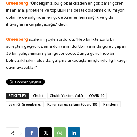
Greenberg
;
“Önceliğimiz, bu global krizden en çok zarar gören
insanlara, şirketlere ve topluluklara destek olabilmek. 10 milyon
dolar ile de salgından en çok etkilenenlerin sağlık ve gıda
ihtiyaçlarını karşılayacağız” dedi.
Greenberg
sözlerini şöyle sürdürdü: “Hep birlikte zorlu bir
süreçten geçiyoruz ama dünyanın dört bir yanında görev yapan
33 bin çalışanımızın işleri güvencede. Dünya genelinde bir
belirsizlik hakim olsa da, çalışma arkadaşlarım işleriyle ilgili kaygı
duymayacaklar.”
ETİKETLER:
Chubb
Chubb Yardım Vakfı
COVID-19
Evan G. Greenberg;
Koronavirüs salgını (Covid 19)
Pandemi