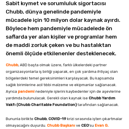
Sabit kıymet ve sorumluluk sigortacısı
Chubb, dünya genelinde pandemiyle
mücadele için 10 milyon dolar kaynak ayırdı.
Böylece hem pandemiyle mücadelede ön
saflarda yer alan kişiler ve programlar hem
de maddi zorluk çeken ve bu hastalıktan
önemli ölçüde etkilenenler desteklenecek.
Chubb
, ABD başta olmak üzere, farklı ülkelerdeki partner
organizasyonlarla iş birliği yaparak, en çok yardıma ihtiyaç olan
bölgelerdeki temel gereksinimleri karşılayacak. Bu kapsamda
sağlık birimlerine acil tıbbi malzeme ve ekipmanlar sağlanacak.
Ayrıca
pandemi
nedeniyle işlerini kaybedenler için de aşevlerine
yardımda bulunulacak. Gerekli olan kaynak ise
Chubb Yardım
Vakfı (Chubb Charitable Foundation)
tarafından sağlanacak.
Bununla birlikte
Chubb
,
COVID-19
krizi sırasında işten çıkartmalar
olmayacağını duyurdu.
Chubb Başkanı
ve
CEO
’su
Evan G.