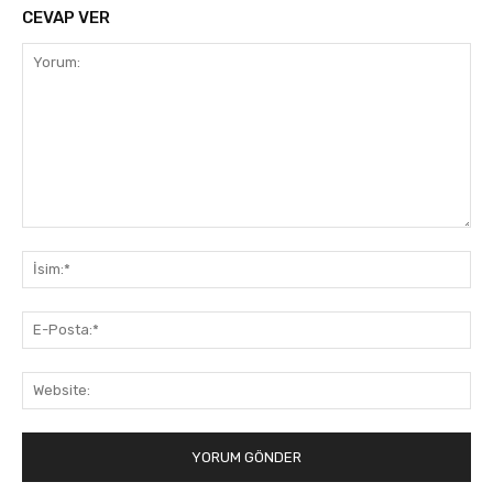
CEVAP VER
Yorum:
İsi
E-
Pos
Web