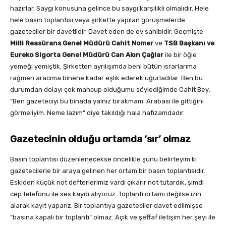
hazırlar. Saygı konusuna gelince bu saygı karşılıklı olmalıdır. Hele
hele basın toplantısı veya şirkette yapılan görüşmelerde
gazeteciler bir davetlidir. Davet eden de ev sahibidir. Geçmişte
Milli Reasürans Genel Müdürü Cahit Nomer
ve
TSB Başkanı ve
Eureko Sigorta Genel Müdürü Can Akın Çağlar
ile bir öğle
yemeği yemiştik. Şirketten ayrılışımda beni bütün ısrarlarıma
rağmen aracıma binene kadar eşlik ederek uğurladılar. Ben bu
durumdan dolayı çok mahcup olduğumu söylediğimde Cahit Bey;
“Ben gazeteciyi bu binada yalnız bırakmam. Arabası ile gittiğini
görmeliyim. Neme lazım” diye takıldığı hala hafızamdadır.
Gazetecinin olduğu ortamda ‘sır’ olmaz
Basın toplantısı düzenlenecekse öncelikle şunu belirteyim ki
gazetecilerle bir araya gelinen her ortam bir basın toplantısıdır.
Eskiden küçük not defterlerimiz vardı çıkarır not tutardık, şimdi
cep telefonu ile ses kaydı alıyoruz. Toplantı ortamı değilse izin
alarak kayıt yaparız. Bir toplantıya gazeteciler davet edilmişse
“basına kapalı bir toplantı” olmaz. Açık ve şeffaf iletişim her şeyi ile