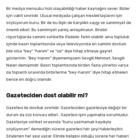
Bir medya mensubu hızlı ulaşabildiği haber kaynağını sever. Bizler
için vakit sınırlıdır. Ulusal medyada çalışan meslektaşlarım için
söylüyorum bunu. Bir de bu ilişki de karşılıklı saygı ve samimiyet de
önemli elbet. Bu samimiyet yanlış anlaşılmasın. Birebir
röportajlarda samimi sohbette ifadeler farklı olabilir ama topluluk
içinde basın toplantısında veya televizyonda en samimi dostum
bile olsa “bey” “hanım” ve “siz” diye hitap etmeye gayret
gösteririm. “Bey-Hanım” diyememişsem Sevgili Mehmet, Sevgili
Nalan demişimdir. Basın toplantısında birden fazla yönetici varsa
da toplantı sırasında birbirlerine “bey-hanım” diye hitap etmeleri
bence en doğru olanıdır.
Gazeteciden dost olabilir mi?
Gazeteci ile dostluk sınırlıdır. Gazeteciden gazeteciye değişir bir
durum da söz konusu elbet.. Gazeteci işini yapmakla sorumludur.
Gazeteciye sohbet sırasında “bunu yazmamak kaydıyla
söylüyorum” demediğin sürece gazeteci her şeyi haberleştirir.
Söylenen her şeyi yazar. Elinde belgesi olduğu sürece her haberi