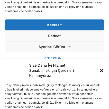
Size Daha İyi Hizmet
Sunabilmek İçin Çerezleri
Kullanıyoruz
En iyi deneyimleri sunabilmek için çerezler gibi teknolojileri kullanarak
cihaz bilgilerini depolama ve/veya erişim sağlıyoruz. Bu teknolojilere
İnternet portalımızda yer alan tüm haber metini, resim ve benzeri
onay vermek, bu site üzerinde gezinme davranışı veya benzersiz
içeriğin hakları Sigortamedya Yayıncılık A.Ş.'ye aittir. Hiçbir şekilde
kimlikler gibi verilerin işlenmesine izin verecektir. Onay vermemek veya
basılı ya da elektronik bir ortamda, kaynak gösterilse bile izin
verilen onayı geri çekmek, belirli özelliklerin ve işlevlerin olumsuz
alınmadan kullanılamaz.
etkilenmesine neden olabilir.