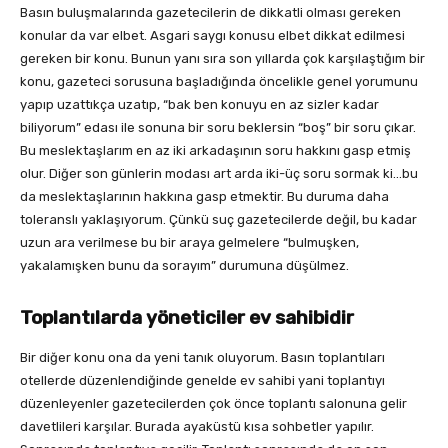
Basın buluşmalarında gazetecilerin de dikkatli olması gereken
konular da var elbet. Asgari saygı konusu elbet dikkat edilmesi
gereken bir konu. Bunun yanı sıra son yıllarda çok karşılaştığım bir
konu, gazeteci sorusuna başladığında öncelikle genel yorumunu
yapıp uzattıkça uzatıp, “bak ben konuyu en az sizler kadar
biliyorum” edası ile sonuna bir soru beklersin “boş” bir soru çıkar.
Bu meslektaşlarım en az iki arkadaşının soru hakkını gasp etmiş
olur. Diğer son günlerin modası art arda iki-üç soru sormak ki…bu
da meslektaşlarının hakkına gasp etmektir. Bu duruma daha
toleranslı yaklaşıyorum. Çünkü suç gazetecilerde değil, bu kadar
uzun ara verilmese bu bir araya gelmelere “bulmuşken,
yakalamışken bunu da sorayım” durumuna düşülmez.
Toplantılarda yöneticiler ev sahibidir
Bir diğer konu ona da yeni tanık oluyorum. Basın toplantıları
otellerde düzenlendiğinde genelde ev sahibi yani toplantıyı
düzenleyenler gazetecilerden çok önce toplantı salonuna gelir
davetlileri karşılar. Burada ayaküstü kısa sohbetler yapılır.