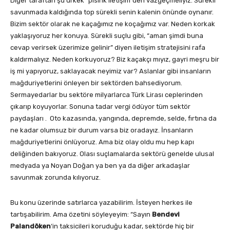
Diğer taraftan şu ürkek “pısırık iletişim”den vazgeçmeliyiz. Sürekli
savunmada kaldığında top sürekli senin kalenin önünde oynanır.
Bizim sektör olarak ne kaçağımız ne koçağımız var. Neden korkak
yaklaşıyoruz her konuya. Sürekli suçlu gibi, “aman şimdi buna
cevap verirsek üzerimize gelinir” diyen iletişim stratejisini rafa
kaldırmalıyız. Neden korkuyoruz? Biz kaçakçı mıyız, gayri meşru bir
iş mi yapıyoruz, saklayacak neyimiz var? Aslanlar gibi insanların
mağduriyetlerini önleyen bir sektörden bahsediyorum.
Sermayedarlar bu sektöre milyarlarca Türk Lirası ceplerinden
çıkarıp koyuyorlar. Sonuna tadar vergi ödüyor tüm sektör
paydaşları . Oto kazasında, yangında, depremde, selde, fırtına da
ne kadar olumsuz bir durum varsa biz oradayız. İnsanların
mağduriyetlerini önlüyoruz. Ama biz olay oldu mu hep kapı
deliğinden bakıyoruz. Olası suçlamalarda sektörü genelde ulusal
medyada ya Noyan Doğan ya ben ya da diğer arkadaşlar
savunmak zorunda kılıyoruz.
Bu konu üzerinde satırlarca yazabilirim. İsteyen herkes ile
tartışabilirim. Ama özetini söyleyeyim: “Sayın
Bendevi
Palandöken
‘in taksicileri koruduğu kadar, sektörde hiç bir