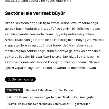
başka. Bunların sektöre ne katkısı olabilir ki?
Sektör el ele verirsek büyür
Özetle sektörün doğru iletişim stratejilerine, özel tasarım değil
gerçek basın toplantılarına, şeffaf ve samimi bir iletişime ihtiyacı
var. Hızlı, kendisi hakkında olumsuz, yanlış enformasyonlara
hızlıca reaksiyon gösteren bir sektör iletişimine ihtiyaç var. Ve tabii
ki gazetecilere saygılı, doğru bir haber değilse haberi yapan
meslektaşıma sabırla doğrusunu bir araya gelerek anlatmakla bu
sektörde iletişimi bir çizgi üzerine çıkartabiliriz… Sektör basını o
sektör için önemlidir, aynı dili konuştuğumuz için önemli. “Bırakın
işimizi yapalım” diyorum . Yoksa havanda su dövmeye devam…
ETİKETLER:
Bendevi Palandöken
Can Kantar
eski TSB Başkanı ve Eureko Sigorta Genel Müdürü Can Akın Çağlar
EskiMilli Reasürans Genel Müdürü Cahit Nomer
gazeteciler