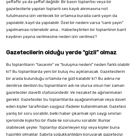
şeffaftır ya da şeffaf değildir. Bir basın toplantısı veya bir
gazetecilerle yapılan toplantı ses kaydı alınmasına not
tutulmasına izin verilecek bir ortamsa burada canlı yayın da
yapılabilir, kayıt da yapılabilir. Özel bir nedeni varsa “canlı yayın”
yapılmaması istenebilir ama… Haberleştirilen bir toplantının bant
kaydının yayına verilmesine neden izin verilmez?
Gazetecilerin olduğu yerde “gizli” olmaz
Bu toplantıların “tasarımı” ve “buluşma nedeni” neden farklı olabilir
ki? Bu toplantılarda yeni bir buluş mu açıklanacak. Gazetecilerin
bir arada bulunduğu ortamda ne gizli kalabilir ki? Bu adına ne
denilirse denilsin bu toplantıların adı ne olursa olsun her zaman
gazeteciler davetli statüsündedir. Ve nezaket ile ağırlanmaları
gerekir. Gazeteciler bu toplantılarda aşağılanmamalı veya davet
eden kişiler tarafından saygısız ifadeler kullanılmamalı. Gazeteci
yanlış bir soru sorabilir, belki haber çıkarmak için saygı sınırları
içerisinde kışkırtıcı bir ifade ile sorusunu sorabilir. Bunlar
olabilecek şeyler. Toplantıyı düzenleyen kişi veya kişiler buna
hazırlıklı olmalılar. Sabırla soğukkanlılığını koruyarak gazeteciyi