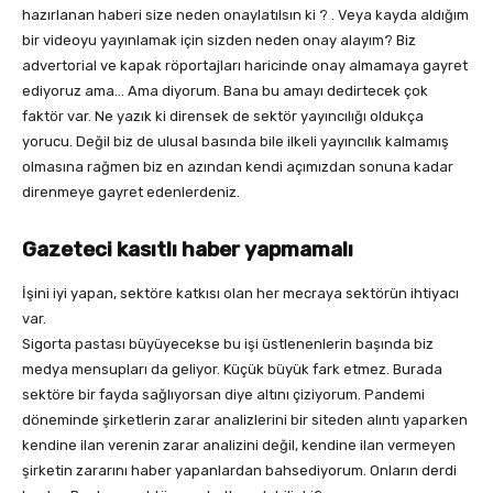
hazırlanan haberi size neden onaylatılsın ki ? . Veya kayda aldığım
bir videoyu yayınlamak için sizden neden onay alayım? Biz
advertorial ve kapak röportajları haricinde onay almamaya gayret
ediyoruz ama… Ama diyorum. Bana bu amayı dedirtecek çok
faktör var. Ne yazık ki dirensek de sektör yayıncılığı oldukça
yorucu. Değil biz de ulusal basında bile ilkeli yayıncılık kalmamış
olmasına rağmen biz en azından kendi açımızdan sonuna kadar
direnmeye gayret edenlerdeniz.
Gazeteci kasıtlı haber yapmamalı
İşini iyi yapan, sektöre katkısı olan her mecraya sektörün ihtiyacı
var.
Sigorta pastası büyüyecekse bu işi üstlenenlerin başında biz
medya mensupları da geliyor. Küçük büyük fark etmez. Burada
sektöre bir fayda sağlıyorsan diye altını çiziyorum. Pandemi
döneminde şirketlerin zarar analizlerini bir siteden alıntı yaparken
kendine ilan verenin zarar analizini değil, kendine ilan vermeyen
şirketin zararını haber yapanlardan bahsediyorum. Onların derdi