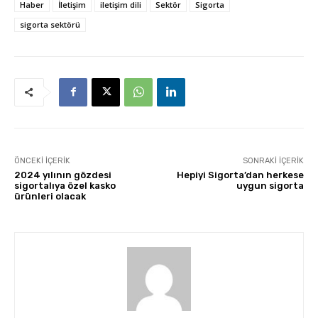
Haber
İletişim
iletişim dili
Sektör
Sigorta
sigorta sektörü
ÖNCEKI İÇERIK
SONRAKI İÇERIK
2024 yılının gözdesi
Hepiyi Sigorta’dan herkese
sigortalıya özel kasko
uygun sigorta
ürünleri olacak