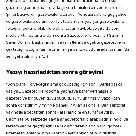
Sonrasında toplantıya geçilir. Toplantı sonrasında da en son
gazeteci gidene kadar orada şirketi temsilen bir yönetici kalırdı.
Şimdi bakıyorum gazeteciler oturuyor. Yönetici salona geç geliyor
ve gazetecilere selam veriyor, toplantısını yapıyor gazetecilerle
fotoğraf çektirip ekibi ile 5 dk ortadan kayboluyor. Bu da yeni
moda çıktı. Toplantılardan sonra Gazetecilerle poz… ::)) Sanırım
Sayın Cumhurbaşkanımızın seyahatlerinde uçakta gazetecilerle
çektirdiği fotoğraftan feyz alınmışa benziyor. Bu arada bazıları “Bir
selfi çekebilir miyiz “::))
Yazıyı hazırladıktan sonra göreyim!
“Son olarak” diyeceğim ama çok uzadığı için son… Gerisi başka
yazıya… Gazeteci ile röportaj yapmaya karar verilmişse o
gazeteciye bir güven duyulduğu düşünülür. “Yazıyı yazdıktan
sonra görebilir miyim?” Ne demek ? Allah aşkına::)) Ben sektörel
yayıncılığa geçtikten sonra karşılaştığım en tuhaf şeydi bu.
Geçmişte bu sektörde sayfalar advertorial olarak satın alındığı ve
reklam yerine geçtiği için ise reklam verenin son halini görmek
istemesini anlarım. Ama ilanınız yayınlanıyor, bunun dışında