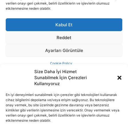
Size Daha İyi Hizmet
Sunabilmek İçin Çerezleri
Kullanıyoruz
En iyi deneyimleri sunabilmek için çerezler gibi teknolojileri kullanarak
cihaz bilgilerini depolama ve/veya erişim sağlıyoruz. Bu teknolojilere
İnternet portalımızda yer alan tüm haber metini, resim ve benzeri
onay vermek, bu site üzerinde gezinme davranışı veya benzersiz
içeriğin hakları Sigortamedya Yayıncılık A.Ş.'ye aittir. Hiçbir şekilde
kimlikler gibi verilerin işlenmesine izin verecektir. Onay vermemek veya
basılı ya da elektronik bir ortamda, kaynak gösterilse bile izin
verilen onayı geri çekmek, belirli özelliklerin ve işlevlerin olumsuz
alınmadan kullanılamaz.
etkilenmesine neden olabilir.