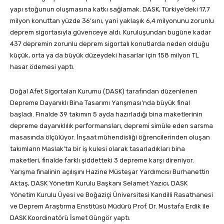
yapı stoğunun oluşmasına katkı sağlamak. DASK, Türkiye’deki 17,7
milyon konuttan yüzde 36’sını, yani yaklaşık 6,4 milyonunu zorunlu
deprem sigortasıyla güvenceye aldı. Kuruluşundan bugüne kadar
437 depremin zorunlu deprem sigortalı konutlarda neden olduğu
küçük, orta ya da büyük düzeydeki hasarlar için 158 milyon TL
hasar ödemesi yaptı.
Doğal Afet Sigortaları Kurumu (DASK) tarafından düzenlenen
Depreme Dayanıklı Bina Tasarımı Yarışması’nda büyük final
başladı. Finalde 39 takımın 5 ayda hazırladığı bina maketlerinin
depreme dayanıklılık performansları, depremi simüle eden sarsma
masasında ölçülüyor. İnşaat mühendisliği öğrencilerinden oluşan
takımların Maslak’ta bir iş kulesi olarak tasarladıkları bina
maketleri, finalde farklı şiddetteki 3 depreme karşı direniyor.
Yarışma finalinin açılışını Hazine Müsteşar Yardımcısı Burhanettin
Aktaş, DASK Yönetim Kurulu Başkanı Selamet Yazıcı, DASK
Yönetim Kurulu Üyesi ve Boğaziçi Üniversitesi Kandilli Rasathanesi
ve Deprem Araştırma Enstitüsü Müdürü Prof. Dr. Mustafa Erdik ile
DASK Koordinatörü İsmet Güngör yaptı.