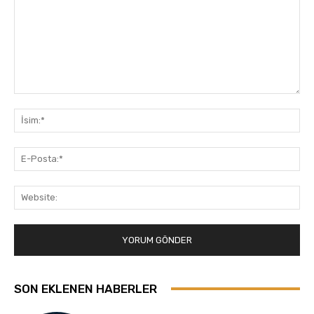
Yorum:
İsi
E-
Pos
Web
SON EKLENEN HABERLER