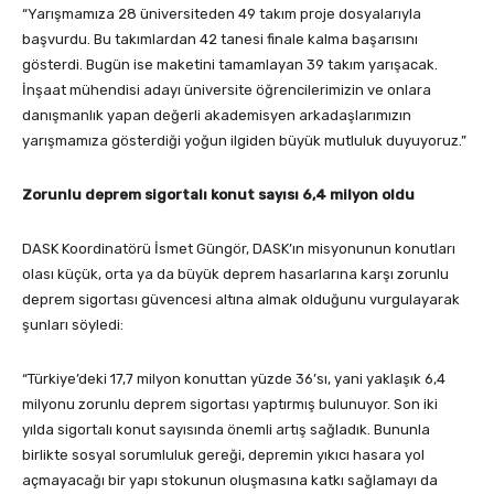
“Yarışmamıza 28 üniversiteden 49 takım proje dosyalarıyla
başvurdu. Bu takımlardan 42 tanesi finale kalma başarısını
gösterdi. Bugün ise maketini tamamlayan 39 takım yarışacak.
İnşaat mühendisi adayı üniversite öğrencilerimizin ve onlara
danışmanlık yapan değerli akademisyen arkadaşlarımızın
yarışmamıza gösterdiği yoğun ilgiden büyük mutluluk duyuyoruz.”
Zorunlu deprem sigortalı konut sayısı 6,4 milyon oldu
DASK Koordinatörü İsmet Güngör, DASK’ın misyonunun konutları
olası küçük, orta ya da büyük deprem hasarlarına karşı zorunlu
deprem sigortası güvencesi altına almak olduğunu vurgulayarak
şunları söyledi:
“Türkiye’deki 17,7 milyon konuttan yüzde 36’sı, yani yaklaşık 6,4
milyonu zorunlu deprem sigortası yaptırmış bulunuyor. Son iki
yılda sigortalı konut sayısında önemli artış sağladık. Bununla
birlikte sosyal sorumluluk gereği, depremin yıkıcı hasara yol
açmayacağı bir yapı stokunun oluşmasına katkı sağlamayı da