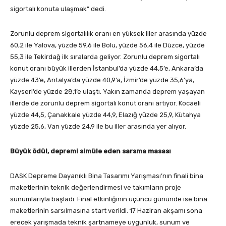
sigortalı konuta ulaşmak” dedi.
Zorunlu deprem sigortalılık oranı en yüksek iller arasında yüzde
60,2 ile Yalova, yüzde 59,6 ile Bolu, yüzde 56,4 ile Düzce, yüzde
55,3 ile Tekirdağ ilk sıralarda geliyor. Zorunlu deprem sigortalı
konut oranı büyük illerden İstanbul’da yüzde 44,5’e, Ankara’da
yüzde 43’e, Antalya’da yüzde 40,9’a, İzmir’de yüzde 35,6’ya,
Kayseri’de yüzde 28,1’e ulaştı. Yakın zamanda deprem yaşayan
illerde de zorunlu deprem sigortalı konut oranı artıyor. Kocaeli
yüzde 44,5, Çanakkale yüzde 44,9, Elazığ yüzde 25,9, Kütahya
yüzde 25,6, Van yüzde 24,9 ile bu iller arasında yer alıyor.
Büyük ödül, depremi simüle eden sarsma masası
DASK Depreme Dayanıklı Bina Tasarımı Yarışması’nın finali bina
maketlerinin teknik değerlendirmesi ve takımların proje
sunumlarıyla başladı. Final etkinliğinin üçüncü gününde ise bina
maketlerinin sarsılmasına start verildi. 17 Haziran akşamı sona
erecek yarışmada teknik şartnameye uygunluk, sunum ve