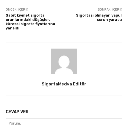
ÖNCEKI İÇERIK
SONRAKI İÇERIK
Sabit kıymet sigorta
Sigortası olmayan vapur
oranlarındaki düşüşler,
sorun yarattı
küresel sigorta fiyatlarına
yansıdı
SigortaMedya Editör
CEVAP VER