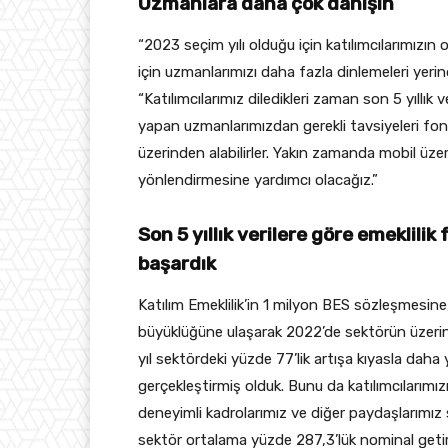
Uzmanlara daha çok danışın
“2023 seçim yılı olduğu için katılımcılarımızın o
için uzmanlarımızı daha fazla dinlemeleri yeri
“Katılımcılarımız diledikleri zaman son 5 yıllık 
yapan uzmanlarımızdan gerekli tavsiyeleri fon b
üzerinden alabilirler. Yakın zamanda mobil üzeri
yönlendirmesine yardımcı olacağız.”
Son 5 yıllık verilere göre emeklili
başardık
Katılım Emeklilik’in 1 milyon BES sözleşmesin
büyüklüğüne ulaşarak 2022’de sektörün üzeri
yıl sektördeki yüzde 77’lik artışa kıyasla dah
gerçekleştirmiş olduk. Bunu da katılımcılarımız
deneyimli kadrolarımız ve diğer paydaşlarımız s
sektör ortalama yüzde 287,3’lük nominal geti