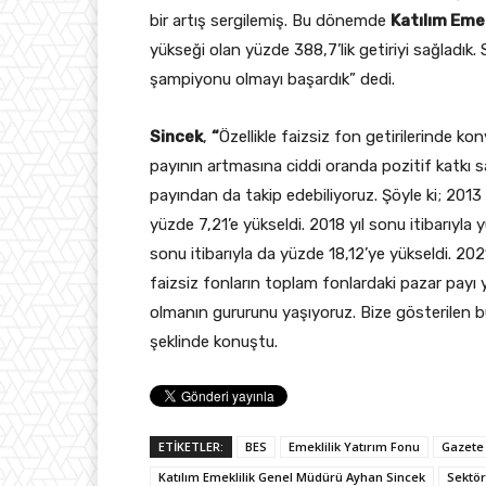
bir artış sergilemiş. Bu dönemde
Katılım Emek
yükseği olan yüzde 388,7’lik getiriyi sağladık. S
şampiyonu olmayı başardık” dedi.
Sincek
,
“
Özellikle faizsiz fon getirilerinde k
payının artmasına ciddi oranda pozitif katkı sağ
payından da takip edebiliyoruz. Şöyle ki; 2013
yüzde 7,21’e yükseldi. 2018 yıl sonu itibarıyla
sonu itibarıyla da yüzde 18,12’ye yükseldi. 202
faizsiz fonların toplam fonlardaki pazar payı
olmanın gururunu yaşıyoruz. Bize gösterilen bu
şeklinde konuştu.
ETİKETLER:
BES
Emeklilik Yatırım Fonu
Gazete
Katılım Emeklilik Genel Müdürü Ayhan Sincek
Sektör