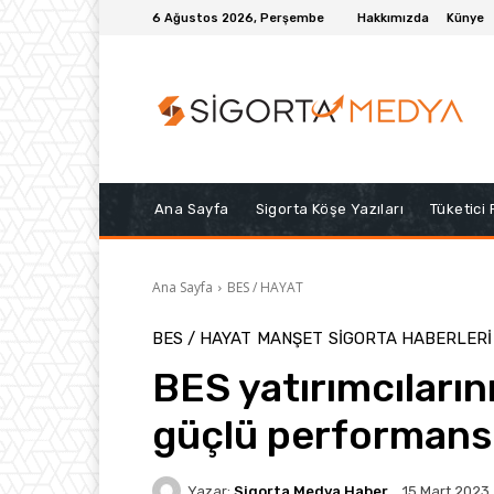
6 Ağustos 2026, Perşembe
Hakkımızda
Künye
Ana Sayfa
Sigorta Köşe Yazıları
Tüketici
Ana Sayfa
BES / HAYAT
BES / HAYAT
MANŞET
SIGORTA HABERLERI
BES yatırımcıların
güçlü performans
Yazar:
Sigorta Medya Haber
15 Mart 2023