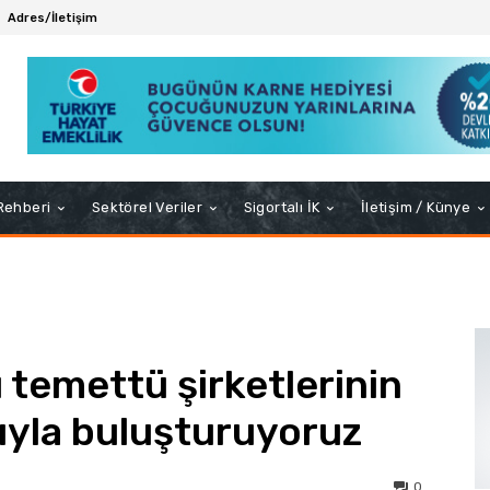
Adres/İletişim
 Rehberi
Sektörel Veriler
Sigortalı İK
İletişim / Künye
ı temettü şirketlerinin
ıyla buluşturuyoruz
0