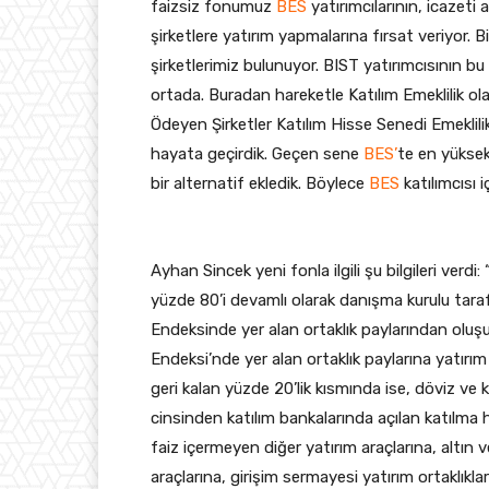
faizsiz fonumuz
BES
yatırımcılarının, icazet
şirketlere yatırım yapmalarına fırsat veriyor. 
şirketlerimiz bulunuyor. BIST yatırımcısının bu
ortada. Buradan hareketle Katılım Emeklilik olar
Ödeyen Şirketler Katılım Hisse Senedi Emeklili
hayata geçirdik. Geçen sene
BES’
te en yükse
bir alternatif ekledik. Böylece
BES
katılımcısı
Ayhan Sincek yeni fonla ilgili şu bilgileri ver
yüzde 80’i devamlı olarak danışma kurulu tara
Endeksinde yer alan ortaklık paylarından oluşu
Endeksi’nde yer alan ortaklık paylarına yatı
geri kalan yüzde 20’lik kısmında ise, döviz ve k
cinsinden katılım bankalarında açılan katılma he
faiz içermeyen diğer yatırım araçlarına, altın 
araçlarına, girişim sermayesi yatırım ortaklıkl