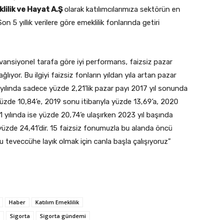
lilik ve Hayat A.Ş
olarak katılımcılarımıza sektörün en
on 5 yıllık verilere göre emeklilik fonlarında getiri
onvansiyonel tarafa göre iyi performans, faizsiz pazar
lıyor. Bu ilgiyi faizsiz fonların yıldan yıla artan pazar
 yılında sadece yüzde 2,21’lik pazar payı 2017 yıl sonunda
 yüzde 10,84’e, 2019 sonu itibarıyla yüzde 13,69’a, 2020
1 yılında ise yüzde 20,74’e ulaşırken 2023 yıl başında
 yüzde 24,41’dir. 15 faizsiz fonumuzla bu alanda öncü
 teveccühe layık olmak için canla başla çalışıyoruz”
Haber
Katılım Emeklilik
Sigorta
Sigorta gündemi