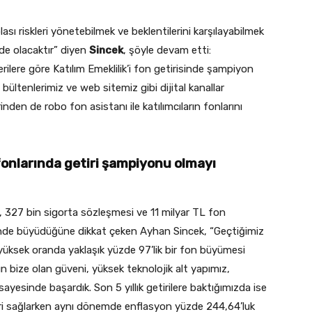
lası riskleri yönetebilmek ve beklentilerini karşılayabilmek
nde olacaktır” diyen
Sincek
, şöyle devam etti:
verilere göre Katılım Emeklilik’i fon getirisinde şampiyon
ültenlerimiz ve web sitemiz gibi dijital kanallar
nden de robo fon asistanı ile katılımcıların fonlarını
k fonlarında getiri şampiyonu olmayı
e, 327 bin sigorta sözleşmesi ve 11 milyar TL fon
nde büyüdüğüne dikkat çeken Ayhan Sincek, “Geçtiğimiz
a yüksek oranda yaklaşık yüzde 97’lik bir fon büyümesi
ın bize olan güveni, yüksek teknolojik alt yapımız,
ayesinde başardık. Son 5 yıllık getirilere baktığımızda ise
ri sağlarken aynı dönemde enflasyon yüzde 244,64’luk