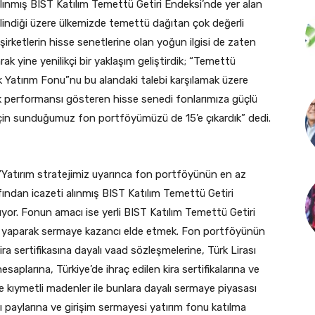
i alınmış BIST Katılım Temettü Getiri Endeksi’nde yer alan
Bilindiği üzere ülkemizde temettü dağıtan çok değerli
 şirketlerin hisse senetlerine olan yoğun ilgisi de zaten
ak yine yenilikçi bir yaklaşım geliştirdik; “Temettü
k Yatırım Fonu”nu bu alandaki talebi karşılamak üzere
k performansı gösteren hisse senedi fonlarımıza güçlü
 için sunduğumuz fon portföyümüzü de 15’e çıkardık” dedi.
di: “Yatırım stratejimiz uyarınca fon portföyünün en az
fından icazeti alınmış BIST Katılım Temettü Getiri
yor. Fonun amacı ise yerli BIST Katılım Temettü Getiri
rım yaparak sermaye kazancı elde etmek. Fon portföyünün
ira sertifikasına dayalı vaad sözleşmelerine, Türk Lirası
saplarına, Türkiye’de ihraç edilen kira sertifikalarına ve
ve kıymetli madenler ile bunlara dayalı sermaye piyasası
arı paylarına ve girişim sermayesi yatırım fonu katılma