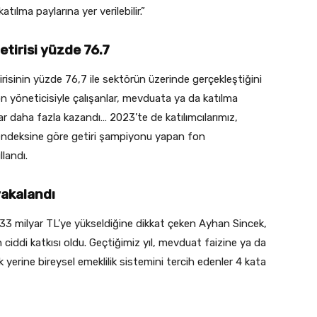
tılma paylarına yer verilebilir.”
etirisi yüzde 76.7
etirisinin yüzde 76,7 ile sektörün üzerinde gerçekleştiğini
fon yöneticisiyle çalışanlar, mevduata ya da katılma
r daha fazla kazandı… 2023’te de katılımcılarımız,
ri endeksine göre getiri şampiyonu yapan fon
llandı.
yakalandı
433 milyar TL’ye yükseldiğine dikkat çeken Ayhan Sincek,
n ciddi katkısı oldu. Geçtiğimiz yıl, mevduat faizine ya da
yerine bireysel emeklilik sistemini tercih edenler 4 kata
.