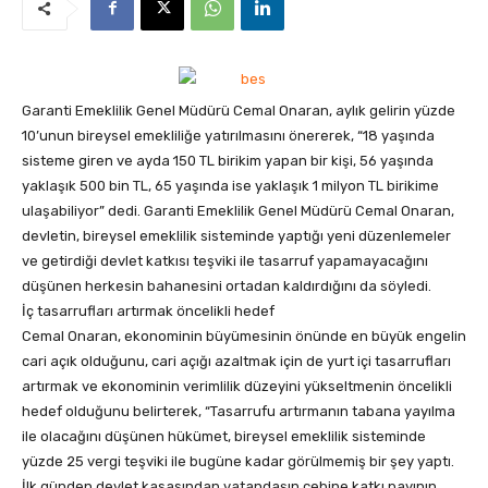
Garanti Emeklilik Genel Müdürü Cemal Onaran, aylık gelirin yüzde
10’unun bireysel emekliliğe yatırılmasını önererek, “18 yaşında
sisteme giren ve ayda 150 TL birikim yapan bir kişi, 56 yaşında
yaklaşık 500 bin TL, 65 yaşında ise yaklaşık 1 milyon TL birikime
ulaşabiliyor” dedi. Garanti Emeklilik Genel Müdürü Cemal Onaran,
devletin, bireysel emeklilik sisteminde yaptığı yeni düzenlemeler
ve getirdiği devlet katkısı teşviki ile tasarruf yapamayacağını
düşünen herkesin bahanesini ortadan kaldırdığını da söyledi.
İç tasarrufları artırmak öncelikli hedef
Cemal Onaran, ekonominin büyümesinin önünde en büyük engelin
cari açık olduğunu, cari açığı azaltmak için de yurt içi tasarrufları
artırmak ve ekonominin verimlilik düzeyini yükseltmenin öncelikli
hedef olduğunu belirterek, “Tasarrufu artırmanın tabana yayılma
ile olacağını düşünen hükümet, bireysel emeklilik sisteminde
yüzde 25 vergi teşviki ile bugüne kadar görülmemiş bir şey yaptı.
İlk günden devlet kasasından vatandaşın cebine katkı payının