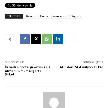
ETİKETLER:
Gazete
Haber
insurance
Sigorta
ÖNCEKI İÇERIK
SONRAKI İÇERIK
İlk yerli sigorta şirketimiz (!):
AHE den 74,4 milyon TL kâr
Osmanlı Umum Sigorta
Şirketi