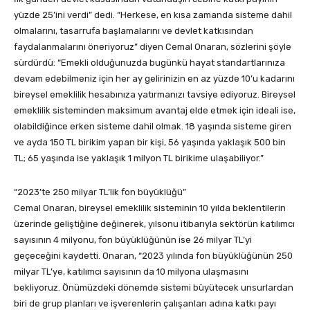
yüzde 25’ini verdi” dedi. “Herkese, en kısa zamanda sisteme dahil
olmalarını, tasarrufa başlamalarını ve devlet katkısından
faydalanmalarını öneriyoruz” diyen Cemal Onaran, sözlerini şöyle
sürdürdü: “Emekli olduğunuzda bugünkü hayat standartlarınıza
devam edebilmeniz için her ay gelirinizin en az yüzde 10’u kadarını
bireysel emeklilik hesabınıza yatırmanızı tavsiye ediyoruz. Bireysel
emeklilik sisteminden maksimum avantaj elde etmek için ideali ise,
olabildiğince erken sisteme dahil olmak. 18 yaşında sisteme giren
ve ayda 150 TL birikim yapan bir kişi, 56 yaşında yaklaşık 500 bin
TL; 65 yaşında ise yaklaşık 1 milyon TL birikime ulaşabiliyor.”
“2023’te 250 milyar TL’lik fon büyüklüğü”
Cemal Onaran, bireysel emeklilik sisteminin 10 yılda beklentilerin
üzerinde geliştiğine değinerek, yılsonu itibarıyla sektörün katılımcı
sayısının 4 milyonu, fon büyüklüğünün ise 26 milyar TL’yi
geçeceğini kaydetti. Onaran, “2023 yılında fon büyüklüğünün 250
milyar TL’ye, katılımcı sayısının da 10 milyona ulaşmasını
bekliyoruz. Önümüzdeki dönemde sistemi büyütecek unsurlardan
biri de grup planları ve işverenlerin çalışanları adına katkı payı