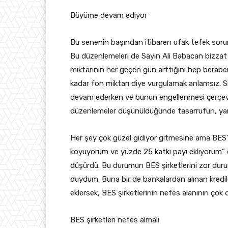
Büyüme devam ediyor
Bu senenin başından itibaren ufak tefek sorunl
Bu düzenlemeleri de Sayın Ali Babacan bizzat 
miktarının her geçen gün arttığını hep beraber t
kadar fon miktarı diye vurgulamak anlamsız. S
devam ederken ve bunun engellenmesi çerçeves
düzenlemeler düşünüldüğünde tasarrufun, yani
Her şey çok güzel gidiyor gitmesine ama BES’t
koyuyorum ve yüzde 25 katkı payı ekliyorum” d
düşürdü. Bu durumun BES şirketlerini zor dur
duydum. Buna bir de bankalardan alınan kredil
eklersek, BES şirketlerinin nefes alanının çok d
BES şirketleri nefes almalı