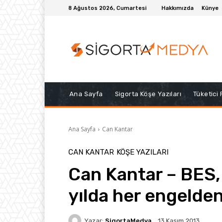
8 Ağustos 2026, Cumartesi
Hakkımızda
Künye
Ana Sayfa
Sigorta Köşe Yazıları
Tüketici
Ana Sayfa
Can Kantar
CAN KANTAR
KÖŞE YAZILARI
Can Kantar – BES, ç
yılda her engelde
Yazar:
SigortaMedya
13 Kasım 2013