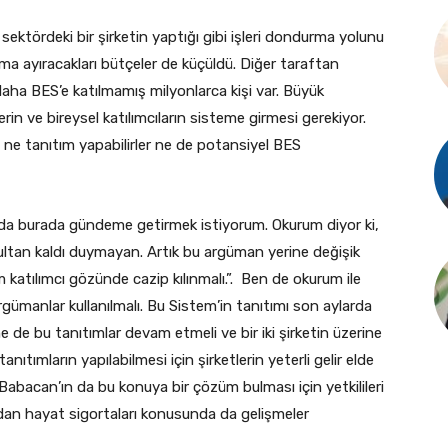
 sektördeki bir şirketin yaptığı gibi işleri dondurma yolunu
anıtıma ayıracakları bütçeler de küçüldü. Diğer taraftan
 daha BES’e katılmamış milyonlarca kişi var. Büyük
rin ve bireysel katılımcıların sisteme girmesi gerekiyor.
a ne tanıtım yapabilirler ne de potansiyel BES
da burada gündeme getirmek istiyorum. Okurum diyor ki,
 sultan kaldı duymayan. Artık bu argüman yerine değişik
em katılımcı gözünde cazip kılınmalı.”. Ben de okurum ile
rgümanlar kullanılmalı. Bu Sistem’in tanıtımı son aylarda
e de bu tanıtımlar devam etmeli ve bir iki şirketin üzerine
nıtımların yapılabilmesi için şirketlerin yeterli gelir elde
 Babacan’ın da bu konuya bir çözüm bulması için yetkilileri
an hayat sigortaları konusunda da gelişmeler