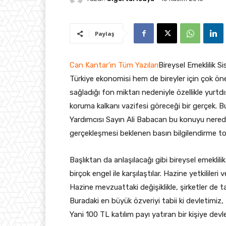
Paylaş
Can Kantar’ın Tüm Yazıları
Bireysel Emeklilik S
Türkiye ekonomisi hem de bireyler için çok ön
sağladığı fon miktarı nedeniyle özellikle yurtd
koruma kalkanı vazifesi göreceği bir gerçek.
Yardımcısı Sayın Ali Babacan bu konuyu nerede
gerçekleşmesi beklenen basın bilgilendirme top
Başlıktan da anlaşılacağı gibi bireysel emeklil
birçok engel ile karşılaştılar. Hazine yetkilileri 
Hazine mevzuattaki değişiklikle, şirketler de t
Buradaki en büyük özveriyi tabii ki devletimiz,
Yani 100 TL katılım payı yatıran bir kişiye de