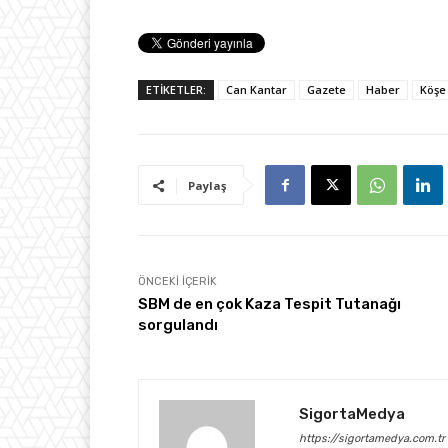
ETİKETLER:
Can Kantar
Gazete
Haber
Köşe 
Paylaş
ÖNCEKI İÇERIK
SBM de en çok Kaza Tespit Tutanağı
sorgulandı
SigortaMedya
https://sigortamedya.com.tr