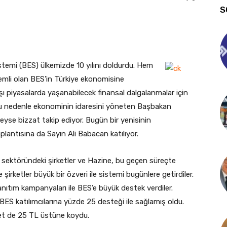
S
istemi (BES) ülkemizde 10 yılını doldurdu. Hem
emli olan BES’in Türkiye ekonomisine
ışı piyasalarda yaşanabilecek finansal dalgalanmalar için
 Bu nedenle ekonominin idaresini yöneten Başbakan
yse bizzat takip ediyor. Bugün bir yenisinin
lantısına da Sayın Ali Babacan katılıyor.
ik sektöründeki şirketler ve Hazine, bu geçen süreçte
ve şirketler büyük bir özveri ile sistemi bugünlere getirdiler.
anıtım kampanyaları ile BES’e büyük destek verdiler.
 BES katılımcılarına yüzde 25 desteği ile sağlamış oldu.
vlet de 25 TL üstüne koydu.