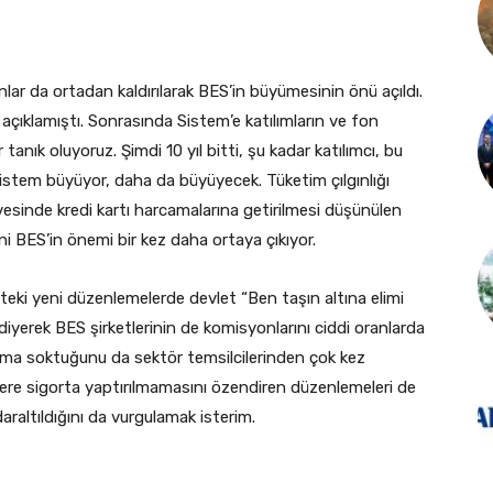
ar da ortadan kaldırılarak BES’in büyümesinin önü açıldı.
açıklamıştı. Sonrasında Sistem’e katılımların ve fon
anık oluyoruz. Şimdi 10 yıl bitti, şu kadar katılımcı, bu
istem büyüyor, daha da büyüyecek. Tüketim çılgınlığı
inde kredi kartı harcamalarına getirilmesi düşünülen
 BES’in önemi bir kez daha ortaya çıkıyor.
eki yeni düzenlemelerde devlet “Ben taşın altına elimi
iyerek BES şirketlerinin de komisyonlarını ciddi oranlarda
uma soktuğunu da sektör temsilcilerinden çok kez
ere sigorta yaptırılmamasını özendiren düzenlemeleri de
araltıldığını da vurgulamak isterim.