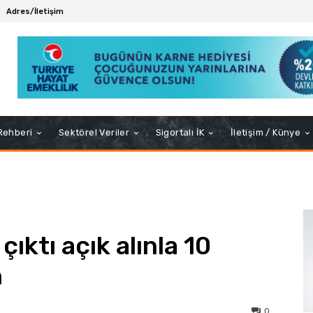
Adres/İletişim
 Rehberi
Sektörel Veriler
Sigortalı İK
İletişim / Künye
ıktı açık alınla 10
n
0