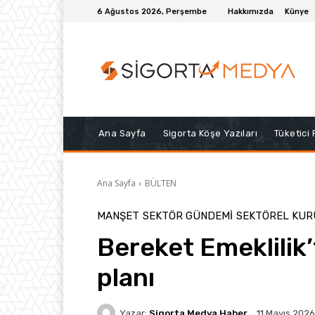
6 Ağustos 2026, Perşembe
Hakkımızda
Künye
Ana Sayfa
Sigorta Köşe Yazıları
Tüketici
Ana Sayfa
BÜLTEN
MANŞET
SEKTÖR GÜNDEMİ
SEKTÖREL KU
Bereket Emeklilik’
planı
Yazar:
Sigorta Medya Haber
11 Mayıs 2026