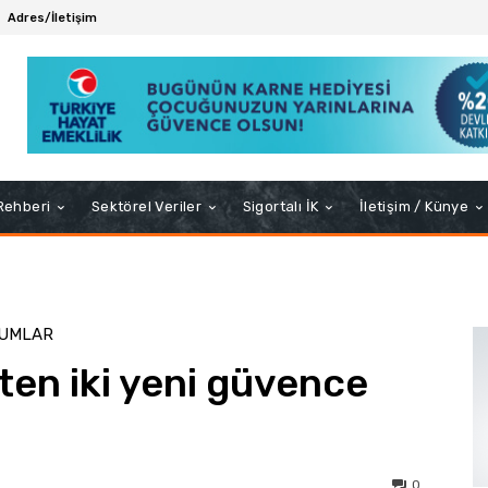
Adres/İletişim
 Rehberi
Sektörel Veriler
Sigortalı İK
İletişim / Künye
RUMLAR
ten iki yeni güvence
0