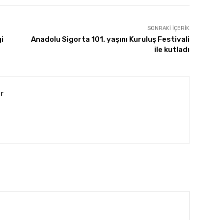
SONRAKI İÇERIK
i
Anadolu Sigorta 101. yaşını Kuruluş Festivali
ile kutladı
r