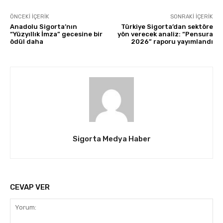
ÖNCEKI İÇERIK
SONRAKI İÇERIK
Anadolu Sigorta’nın
Türkiye Sigorta’dan sektöre
“Yüzyıllık İmza” gecesine bir
yön verecek analiz: “Pensura
ödül daha
2026” raporu yayımlandı
Sigorta Medya Haber
CEVAP VER