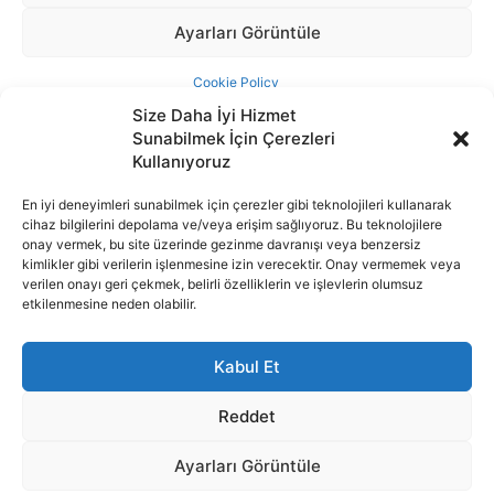
Size Daha İyi Hizmet
Sunabilmek İçin Çerezleri
Kullanıyoruz
En iyi deneyimleri sunabilmek için çerezler gibi teknolojileri kullanarak
cihaz bilgilerini depolama ve/veya erişim sağlıyoruz. Bu teknolojilere
İnternet portalımızda yer alan tüm haber metini, resim ve benzeri
onay vermek, bu site üzerinde gezinme davranışı veya benzersiz
içeriğin hakları Sigortamedya Yayıncılık A.Ş.'ye aittir. Hiçbir şekilde
kimlikler gibi verilerin işlenmesine izin verecektir. Onay vermemek veya
basılı ya da elektronik bir ortamda, kaynak gösterilse bile izin
verilen onayı geri çekmek, belirli özelliklerin ve işlevlerin olumsuz
alınmadan kullanılamaz.
etkilenmesine neden olabilir.
e-Mail Adresimiz:
info@sigortamedia.com
Kabul Et
Reddet
Ayarları Görüntüle
© 2015 - 2025 Sigortamedya Yayın Grubu | Sigortamedya