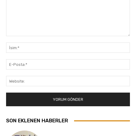
Yorum:
İsi
E-
Pos
Web
SON EKLENEN HABERLER