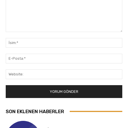
Yorum:
İsi
E-
Pos
Web
SON EKLENEN HABERLER