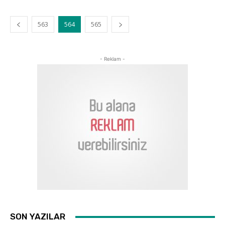
563
564
565
- Reklam -
SON YAZILAR