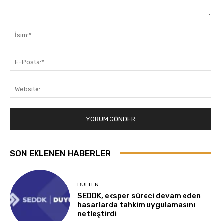
Yorum:
İsi
E-
Pos
Web
SON EKLENEN HABERLER
BÜLTEN
SEDDK, eksper süreci devam eden
hasarlarda tahkim uygulamasını
netleştirdi