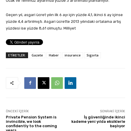
Ocak ve Temmuz aylarında yüzde 3 artırılması planlanıyor.
Geçen yıl, asgari ücret yılın ilk 6 ayı için yüzde 4,1, ikinci 6 ay içinse
yüzde 4,4 artırılmıştı. Asgari ücrette 2013 yılındaki ortalama artış
yüzdesi ise yüzde 8,61 olmuştu. Milliyet
ETİKETLER:
Gazete
Haber
insurance
Sigorta
ÖNCEKI İÇERIK
SONRAKI İÇERIK
Private Pension System is
İş güvenliğinde ikinci
invincible, we look
kademe yeni yılda eksiklerle
confidently to the coming
başlıyor
years