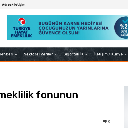
Adres/İletişim
 Rehberi
Sektörel Veriler
Sigortalı İK
İletişim / Künye
meklilik fonunun
0