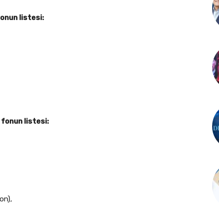
onun listesi:
 fonun listesi:
on),