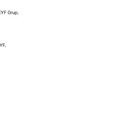
EYF Grup,
YF,