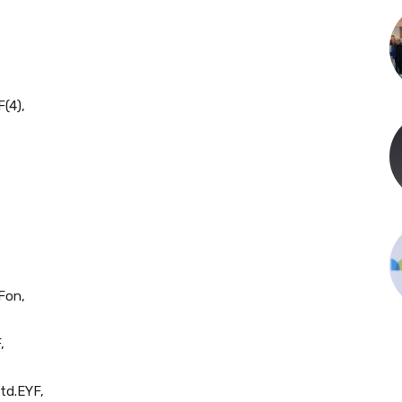
(4),
 Fon,
,
Std.EYF,