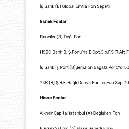
İş Bank (B) Global Emtia Fon Sepeti
Esnek Fonlar
Ekinciler (B) Değ. Fon
HSBC Bank B. Ş.Fonu’na B.Opt.Glo.F.S.(7.Alt 
İş Bank İş Port.(B)Şem.Fon.Bağ.Öz.Port.Yön.D
YKB (B) Ş.B.F. Bağlı Dünya Fonları Fon Sep. 10
Hisse Fonlar
Alkhair Capital İstanbul (A) Değişken Fon
Burgan Yatırım (A) Hisse Senedi Fonu