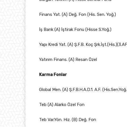
Finans Yat. (A) Değ. Fon (His. Sen. Yoğ.)
İş Bank (A) İştirak Fonu (Hisse S.Yoğ.)
Yapı Kredi Yat. (A) Ş.F.B. Koç Şrk.İşt.(His.)(3.AF
Yatırım Finans. (A) Resan Özel
Karma Fonlar
Global Men. (A) Ş.F.B.H.A.D.1. A.F. (His.Sen.Yoğ.
Teb (A) Alarko Özel Fon
Teb Var.Yön. Hiz. (B) Değ. Fon