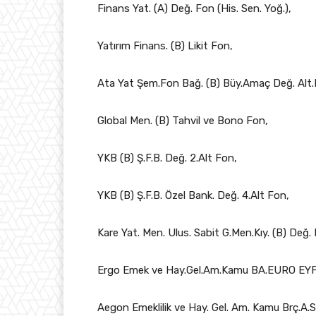
Finans Yat. (A) Değ. Fon (His. Sen. Yoğ.),
Yatırım Finans. (B) Likit Fon,
Ata Yat Şem.Fon Bağ. (B) Büy.Amaç Değ. Alt.F
Global Men. (B) Tahvil ve Bono Fon,
YKB (B) Ş.F.B. Değ. 2.Alt Fon,
YKB (B) Ş.F.B. Özel Bank. Değ. 4.Alt Fon,
Kare Yat. Men. Ulus. Sabit G.Men.Kıy. (B) Değ.
Ergo Emek ve Hay.Gel.Am.Kamu BA.EURO EYF
Aegon Emeklilik ve Hay. Gel. Am. Kamu Brç.A.