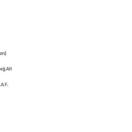
Fon)
eğ.Alt
.A.F.