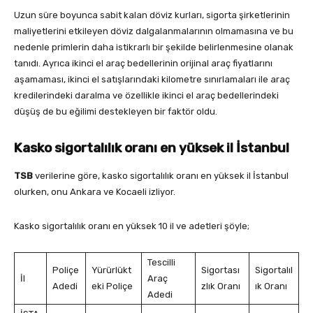
Uzun süre boyunca sabit kalan döviz kurları, sigorta şirketlerinin
maliyetlerini etkileyen döviz dalgalanmalarının olmamasına ve bu
nedenle primlerin daha istikrarlı bir şekilde belirlenmesine olanak
tanıdı. Ayrıca ikinci el araç bedellerinin orijinal araç fiyatlarını
aşamaması, ikinci el satışlarındaki kilometre sınırlamaları ile araç
kredilerindeki daralma ve özellikle ikinci el araç bedellerindeki
düşüş de bu eğilimi destekleyen bir faktör oldu.
Kasko sigortalılık oranı en yüksek il İstanbul
TSB
verilerine göre, kasko sigortalılık oranı en yüksek il İstanbul
olurken, onu Ankara ve Kocaeli izliyor.
Kasko sigortalılık oranı en yüksek 10 il ve adetleri şöyle;
Tescilli
Poliçe
Yürürlükt
Sigortası
Sigortalıl
İl
Araç
Adedi
eki Poliçe
zlık Oranı
ık Oranı
Adedi