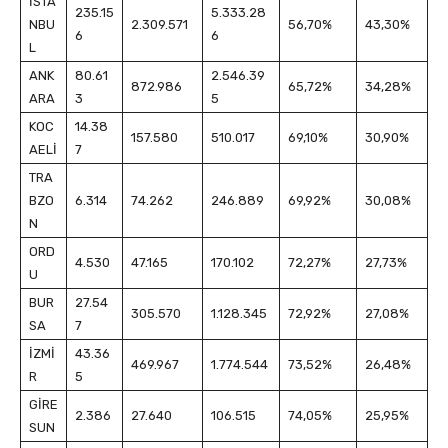
İSTA
235.15
5.333.28
NBU
2.309.571
56,70%
43,30%
6
6
L
ANK
80.61
2.546.39
872.986
65,72%
34,28%
ARA
3
5
KOC
14.38
157.580
510.017
69,10%
30,90%
AELİ
7
TRA
BZO
6.314
74.262
246.889
69,92%
30,08%
N
ORD
4.530
47.165
170.102
72,27%
27,73%
U
BUR
27.54
305.570
1.128.345
72,92%
27,08%
SA
7
İZMİ
43.36
469.967
1.774.544
73,52%
26,48%
R
5
GİRE
2.386
27.640
106.515
74,05%
25,95%
SUN