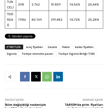
TUN
298
2.762
10.859
74,56%
25,44%
CELİ
TEKİ
RDA
7.986
80.769
319.482
74,72%
25,28%
Ğ
ETİKETLER:
araç fiyatları
Gazete
Haber
kasko fiyatları
Sigorta
Türkiye otomotiv pazarı
Türkiye Sigorta Birliği (TSB)
ÖNCEKI İÇERIK
SONRAKI İÇERIK
İklim değişikliği nedeniyle
TARSİM’de prim fiyatları