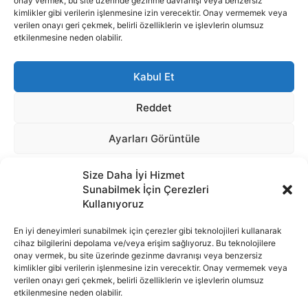
Size Daha İyi Hizmet
Sunabilmek İçin Çerezleri
Kullanıyoruz
En iyi deneyimleri sunabilmek için çerezler gibi teknolojileri kullanarak
cihaz bilgilerini depolama ve/veya erişim sağlıyoruz. Bu teknolojilere
onay vermek, bu site üzerinde gezinme davranışı veya benzersiz
İnternet portalımızda yer alan tüm haber metini, resim ve benzeri
kimlikler gibi verilerin işlenmesine izin verecektir. Onay vermemek veya
içeriğin hakları Sigortamedya Yayıncılık A.Ş.'ye aittir. Hiçbir şekilde
verilen onayı geri çekmek, belirli özelliklerin ve işlevlerin olumsuz
basılı ya da elektronik bir ortamda, kaynak gösterilse bile izin
etkilenmesine neden olabilir.
alınmadan kullanılamaz.