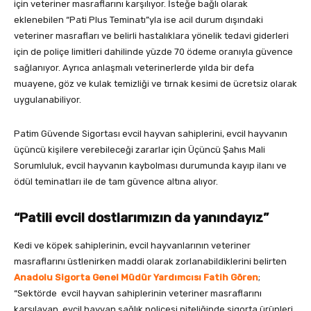
için veteriner masraflarını karşılıyor. İsteğe bağlı olarak
eklenebilen “Pati Plus Teminatı”yla ise acil durum dışındaki
veteriner masrafları ve belirli hastalıklara yönelik tedavi giderleri
için de poliçe limitleri dahilinde yüzde 70 ödeme oranıyla güvence
sağlanıyor. Ayrıca anlaşmalı veterinerlerde yılda bir defa
muayene, göz ve kulak temizliği ve tırnak kesimi de ücretsiz olarak
uygulanabiliyor.
Patim Güvende Sigortası evcil hayvan sahiplerini, evcil hayvanın
üçüncü kişilere verebileceği zararlar için Üçüncü Şahıs Mali
Sorumluluk, evcil hayvanın kaybolması durumunda kayıp ilanı ve
ödül teminatları ile de tam güvence altına alıyor.
“Patili evcil dostlarımızın da yanındayız”
Kedi ve köpek sahiplerinin, evcil hayvanlarının veteriner
masraflarını üstlenirken maddi olarak zorlanabildiklerini belirten
Anadolu Sigorta Genel Müdür Yardımcısı Fatih Gören
;
“Sektörde evcil hayvan sahiplerinin veteriner masraflarını
karşılayan, evcil hayvan sağlık poliçesi niteliğinde sigorta ürünleri