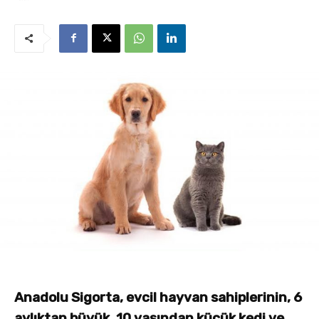
Anadolu Sigorta, evcil hayvan sahiplerinin, 6
aylıktan büyük, 10 yaşından küçük kedi ve