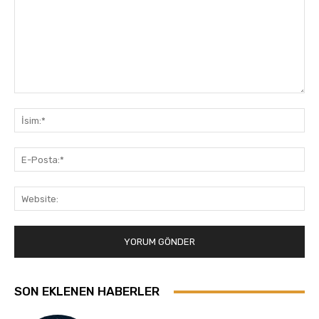
Yorum:
İsi
E-
Pos
Web
SON EKLENEN HABERLER