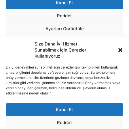
Size Daha İyi Hizmet
Sunabilmek İçin Çerezleri
Kullanıyoruz
En iyi deneyimleri sunabilmek için çerezler gibi teknolojileri kullanarak
cihaz bilgilerini depolama ve/veya erişim sağlıyoruz. Bu teknolojilere
onay vermek, bu site üzerinde gezinme davranışı veya benzersiz
İnternet portalımızda yer alan tüm haber metini, resim ve benzeri
kimlikler gibi verilerin işlenmesine izin verecektir. Onay vermemek veya
içeriğin hakları Sigortamedya Yayıncılık A.Ş.'ye aittir. Hiçbir şekilde
verilen onayı geri çekmek, belirli özelliklerin ve işlevlerin olumsuz
basılı ya da elektronik bir ortamda, kaynak gösterilse bile izin
etkilenmesine neden olabilir.
alınmadan kullanılamaz.
e-Mail Adresimiz:
info@sigortamedia.com
Kabul Et
Reddet