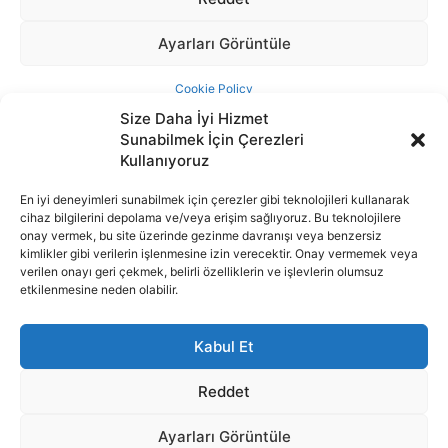
Size Daha İyi Hizmet
Sunabilmek İçin Çerezleri
Kullanıyoruz
En iyi deneyimleri sunabilmek için çerezler gibi teknolojileri kullanarak
cihaz bilgilerini depolama ve/veya erişim sağlıyoruz. Bu teknolojilere
İnternet portalımızda yer alan tüm haber metini, resim ve benzeri
onay vermek, bu site üzerinde gezinme davranışı veya benzersiz
içeriğin hakları Sigortamedya Yayıncılık A.Ş.'ye aittir. Hiçbir şekilde
kimlikler gibi verilerin işlenmesine izin verecektir. Onay vermemek veya
basılı ya da elektronik bir ortamda, kaynak gösterilse bile izin
verilen onayı geri çekmek, belirli özelliklerin ve işlevlerin olumsuz
alınmadan kullanılamaz.
etkilenmesine neden olabilir.
e-Mail Adresimiz:
info@sigortamedia.com
Kabul Et
Reddet
Ayarları Görüntüle