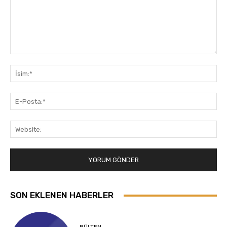
Yorum:
İsi
E-
Pos
Web
SON EKLENEN HABERLER