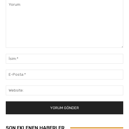
Yorum:
İsi
E-
Pos
Web
SON EKLENEN HABERLER