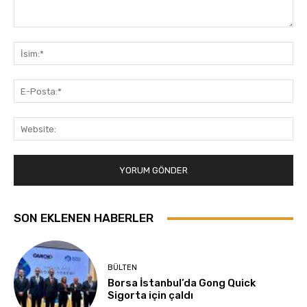
Yorum:
İsi
E-
Pos
Web
SON EKLENEN HABERLER
BÜLTEN
Borsa İstanbul’da Gong Quick
Sigorta için çaldı