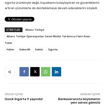
sigorta ürünleriyle değil, hayatlarını kolaylaştıran ve güvenliklerini
artıran çözümlerle de desteklemeye devam edeceklerini söyledi.
ETİKETLER:
Allianz Türkiye
Allianz Türkiye Operasyonlar Genel Müdür Yardımcısı Fahri Kaan
Toker
Haber
HaberAll
Sektör
Sigorta
ÖNCEKI İÇERIK
SONRAKI İÇERIK
Quick Sigorta 9 yaşında!
Bankasüransta büyümenin
yeni adresi gömülü