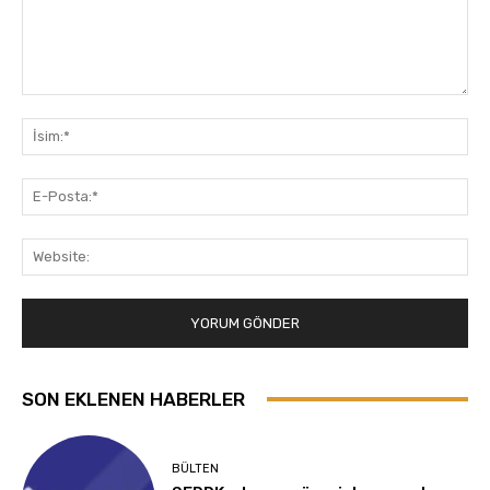
Yorum:
İsi
E-
Pos
Web
SON EKLENEN HABERLER
BÜLTEN