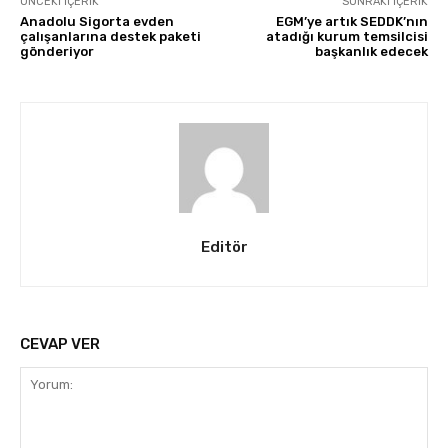
ÖNCEKI İÇERIK
SONRAKI İÇERIK
Anadolu Sigorta evden
EGM’ye artık SEDDK’nın
çalışanlarına destek paketi
atadığı kurum temsilcisi
gönderiyor
başkanlık edecek
Editör
CEVAP VER