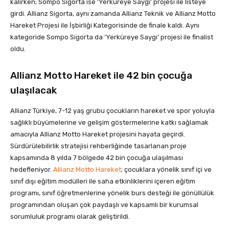
kalırken; Sompo Sigorta ise ‘Yerküreye Saygı’ projesi ile listeye
girdi. Allianz Sigorta, aynı zamanda Allianz Teknik ve Allianz Motto
Hareket Projesi ile İşbirliği Kategorisinde de finale kaldı. Aynı
kategoride Sompo Sigorta da ‘Yerküreye Saygı’ projesi ile finalist
oldu.
Allianz Motto Hareket ile 42 bin çocuğa
ulaşılacak
Allianz Türkiye, 7-12 yaş grubu çocukların hareket ve spor yoluyla
sağlıklı büyümelerine ve gelişim göstermelerine katkı sağlamak
amacıyla Allianz Motto Hareket projesini hayata geçirdi.
Sürdürülebilirlik stratejisi rehberliğinde tasarlanan proje
kapsamında 8 yılda 7 bölgede 42 bin çocuğa ulaşılması
hedefleniyor.
Allianz Motto Hareket
; çocuklara yönelik sınıf içi ve
sınıf dışı eğitim modülleri ile saha etkinliklerini içeren eğitim
programı, sınıf öğretmenlerine yönelik burs desteği ile gönüllülük
programından oluşan çok paydaşlı ve kapsamlı bir kurumsal
sorumluluk programı olarak geliştirildi.