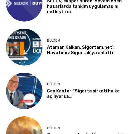
SEDDK, eksper süreci devam eden
hasarlarda tahkim uygulamasını
netleştirdi
BÜLTEN
Ataman Kalkan, Sigortam.net’i
Hayatımız Sigortalı’ya anlattı
BÜLTEN
Can Kantar:”Sigorta şirketi halka
açılıyorsa…”
BÜLTEN