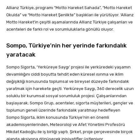
Allianz Türkiye, programı “Motto Hareket Sahada”, “Motto Hareket
Okulda” ve “Motto Hareket Şenlikte” başlıkları ile yürütüyor. ‘Allianz
Motto Hareket’in çeşitli aşamalarında Allianz Türkiye çalışanları ve
acenteleri de farklı rol ve sorumluluklarla gönüllü oluyor.
Sompo, Türkiye’nin her yerinde farkındalık
yaratacak
Sompo Sigorta, ‘Yerküreye Saygı’ projesi ile yerküredeki yaşamın
devamlılığını ciddi boyutta tehdit eden küresel ısınma ve iklim
değişikliği konusunda toplumsal ve bireysel düzeyde farkındalık
yaratmak için harekete geçti. Yerküreye Saygı, 360 derecelik uzun
soluklu bir kurumsal sosyal sorumluluk projesi. Çalışanlarından
başlayarak; Sompo Grup, acenteler, sigorta müşterileri, gençler ve
toplumun geneli üzerinde farkındalık yaratmayı hedefleyen
Sompo Sigorta, iklim konusunda Türkiye’nin en önemli
akademisyenlerinden, Meteoroloji ve Afet Yönetimi Profesörü
Mikdat Kadıoğlu ile iş birliği yaptı. Şirket, proje çerçevesinde birçok
alanda aksiyona dönüşecek inisiyatifler üstleniyor.