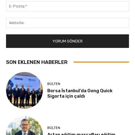
E-
Pos
Web
SON EKLENEN HABERLER
BÜLTEN
Borsa İstanbul’da Gong Quick
Sigorta için çaldı
BÜLTEN
Artan eğitim masrafları eğitim