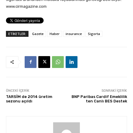
www.cirmagazine.com
ETİKETLER:
Gazete
Haber
insurance
Sigorta
ÖNCEKI İÇERIK
SONRAKI İÇERIK
TARSİM de 2014 üretim
BNP Paribas Cardif Emeklilik
sezonu açıldı
ten Canlı BES Destek