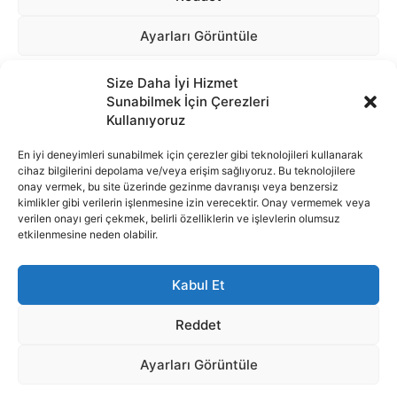
Size Daha İyi Hizmet
Sunabilmek İçin Çerezleri
Kullanıyoruz
En iyi deneyimleri sunabilmek için çerezler gibi teknolojileri kullanarak
cihaz bilgilerini depolama ve/veya erişim sağlıyoruz. Bu teknolojilere
onay vermek, bu site üzerinde gezinme davranışı veya benzersiz
İnternet portalımızda yer alan tüm haber metini, resim ve benzeri
kimlikler gibi verilerin işlenmesine izin verecektir. Onay vermemek veya
içeriğin hakları Sigortamedya Yayıncılık A.Ş.'ye aittir. Hiçbir şekilde
verilen onayı geri çekmek, belirli özelliklerin ve işlevlerin olumsuz
basılı ya da elektronik bir ortamda, kaynak gösterilse bile izin
etkilenmesine neden olabilir.
alınmadan kullanılamaz.
e-Mail Adresimiz:
info@sigortamedia.com
Kabul Et
Reddet
Ayarları Görüntüle
© 2015 - 2025 Sigortamedya Yayın Grubu | Sigortamedya