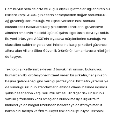
Hem büyük hem de orta ve küçük ölçekli işletmeleri ilgilendiren bu
risklere karşı, AGCS, şirketlerin sözleşmeden doğan sorumluluk,
ağ güvenliği sorumluluğu ve kişisel verilerin ihlali sonucu
oluşabilecek hasarlara karşı şirketlerin kendilerini güvenceye
almaları amacıyla mesleki üçüncü şahıs sigortasını devreye soktu.
Bu yeni ürün, yine AGCS’nin piyasaya müşterilerine sunduğu ve
olası siber saldırılar ya da veri ihlallerine karşı şirketleri güvence
altına alan Allianz Siber Güvenlik ürününün tamamlayıcısı niteliğini
de taşıyor.
Teknoloji şirketlerini bekleyen 3 büyük risk unsuru bulunuyor.
Bunlardan ilki, orofesyonel hizmet veren bir şirketin, her şirketin
başına gelebileceği gibi, verdiği profesyonel hizmetin yetersiz ya
da sunduğu ürünün standartların altında olması halinde üçüncü
şahıs hasarlarına karşı sorumlu olması. Bir diğer risk unsurunu,
yazılım şifrelerinin kötü amaçlarla kullanılmasıyla ilişkili telif
iddiaları ya da bloglar üzerinden hakaret ya da iftiraya maruz
kalma gibi medya ve fikri mülkiyet riskleri oluşturuyor. Teknoloji