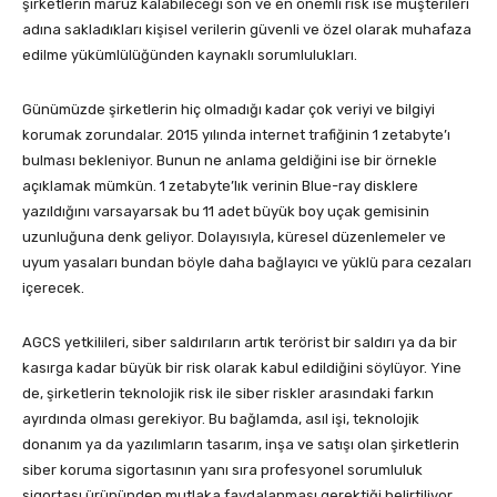
şirketlerin maruz kalabileceği son ve en önemli risk ise müşterileri
adına sakladıkları kişisel verilerin güvenli ve özel olarak muhafaza
edilme yükümlülüğünden kaynaklı sorumlulukları.
Günümüzde şirketlerin hiç olmadığı kadar çok veriyi ve bilgiyi
korumak zorundalar. 2015 yılında internet trafiğinin 1 zetabyte’ı
bulması bekleniyor. Bunun ne anlama geldiğini ise bir örnekle
açıklamak mümkün. 1 zetabyte’lık verinin Blue-ray disklere
yazıldığını varsayarsak bu 11 adet büyük boy uçak gemisinin
uzunluğuna denk geliyor. Dolayısıyla, küresel düzenlemeler ve
uyum yasaları bundan böyle daha bağlayıcı ve yüklü para cezaları
içerecek.
AGCS yetkilileri, siber saldırıların artık terörist bir saldırı ya da bir
kasırga kadar büyük bir risk olarak kabul edildiğini söylüyor. Yine
de, şirketlerin teknolojik risk ile siber riskler arasındaki farkın
ayırdında olması gerekiyor. Bu bağlamda, asıl işi, teknolojik
donanım ya da yazılımların tasarım, inşa ve satışı olan şirketlerin
siber koruma sigortasının yanı sıra profesyonel sorumluluk
sigortası ürününden mutlaka faydalanması gerektiği belirtiliyor.