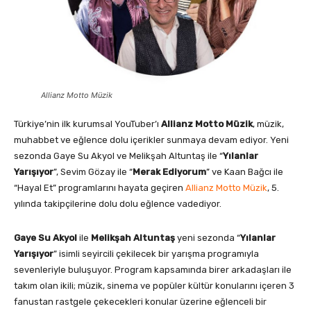
Allianz Motto Müzik
Türkiye’nin ilk kurumsal YouTuber’ı
Allianz Motto Müzik
, müzik,
muhabbet ve eğlence dolu içerikler sunmaya devam ediyor. Yeni
sezonda Gaye Su Akyol ve Melikşah Altuntaş ile “
Yılanlar
Yarışıyor
”, Sevim Gözay ile “
Merak Ediyorum
” ve Kaan Bağcı ile
“Hayal Et” programlarını hayata geçiren
Allianz Motto Müzik
, 5.
yılında takipçilerine dolu dolu eğlence vadediyor.
Gaye Su Akyol
ile
Melikşah Altuntaş
yeni sezonda “
Yılanlar
Yarışıyor
” isimli seyircili çekilecek bir yarışma programıyla
sevenleriyle buluşuyor. Program kapsamında birer arkadaşları ile
takım olan ikili; müzik, sinema ve popüler kültür konularını içeren 3
fanustan rastgele çekecekleri konular üzerine eğlenceli bir