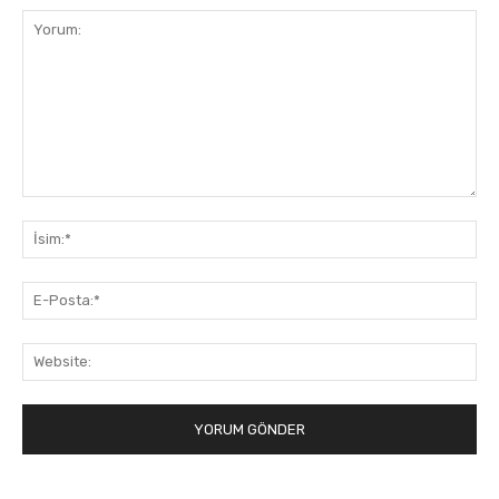
Yorum:
İsi
E-
Pos
Web