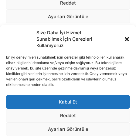
Size Daha İyi Hizmet
Sunabilmek İçin Çerezleri
Kullanıyoruz
En iyi deneyimleri sunabilmek için çerezler gibi teknolojileri kullanarak
cihaz bilgilerini depolama ve/veya erişim sağlıyoruz. Bu teknolojilere
onay vermek, bu site üzerinde gezinme davranışı veya benzersiz
İnternet portalımızda yer alan tüm haber metini, resim ve benzeri
kimlikler gibi verilerin işlenmesine izin verecektir. Onay vermemek veya
içeriğin hakları Sigortamedya Yayıncılık A.Ş.'ye aittir. Hiçbir şekilde
verilen onayı geri çekmek, belirli özelliklerin ve işlevlerin olumsuz
basılı ya da elektronik bir ortamda, kaynak gösterilse bile izin
etkilenmesine neden olabilir.
alınmadan kullanılamaz.
e-Mail Adresimiz:
info@sigortamedia.com
Kabul Et
Reddet
Ayarları Görüntüle