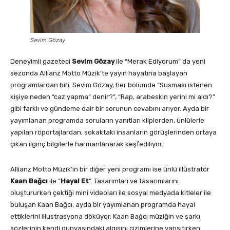
Sevim Gözay
Deneyimli gazeteci
Sevim Gözay
ile “Merak Ediyorum” da yeni
sezonda Allianz Motto Müzik’te yayın hayatına başlayan
programlardan biri. Sevim Gözay, her bölümde “Susması istenen
kişiye neden “caz yapma” denir?”, “Rap, arabeskin yerini mi aldı?”
gibi farklı ve gündeme dair bir sorunun cevabını arıyor. Ayda bir
yayımlanan programda soruların yanıtları kliplerden, ünlülerle
yapılan röportajlardan, sokaktaki insanların görüşlerinden ortaya
çıkan ilginç bilgilerle harmanlanarak keşfediliyor.
Allianz Motto Müzik’in bir diğer yeni programı ise ünlü illüstratör
Kaan Bağcı
ile “
Hayal Et
”. Tasarımları ve tasarımlarını
oluştururken çektiği mini videoları ile sosyal medyada kitleler ile
buluşan Kaan Bağcı, ayda bir yayımlanan programda hayal
ettiklerini illustrasyona döküyor. Kaan Bağcı müziğin ve şarkı
sözlerinin kendi dünyasındaki algısını çizimlerine yansıtırken