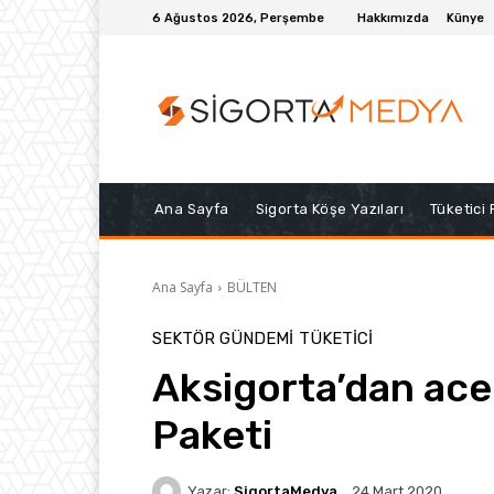
6 Ağustos 2026, Perşembe
Hakkımızda
Künye
Ana Sayfa
Sigorta Köşe Yazıları
Tüketici
Ana Sayfa
BÜLTEN
SEKTÖR GÜNDEMİ
TÜKETICI
Aksigorta’dan acen
Paketi
Yazar:
SigortaMedya
24 Mart 2020