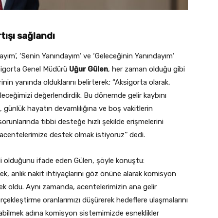
rtışı sağlandı
ndayım’, ‘Senin Yanındayım’ ve ‘Geleceğinin Yanındayım’
ksigorta Genel Müdürü
Uğur Gülen
, her zaman olduğu gibi
nin yanında olduklarını belirterek; “Aksigorta olarak,
leceğimizi değerlendirdik. Bu dönemde gelir kaybını
 günlük hayatın devamlılığına ve boş vakitlerin
runlarında tıbbi desteğe hızlı şekilde erişmelerini
acentelerimize destek olmak istiyoruz’’ dedi.
ikli olduğunu ifade eden Gülen, şöyle konuştu:
k, anlık nakit ihtiyaçlarını göz önüne alarak komisyon
mek oldu. Aynı zamanda, acentelerimizin ana gelir
rçekleştirme oranlarımızı düşürerek hedeflere ulaşmalarını
ırabilmek adına komisyon sistemimizde esneklikler