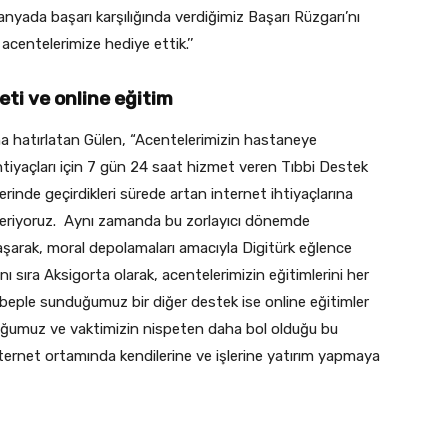
yada başarı karşılığında verdiğimiz Başarı Rüzgarı’nı
centelerimize hediye ettik.’’
eti ve online eğitim
a hatırlatan Gülen, “Acentelerimizin hastaneye
ihtiyaçları için 7 gün 24 saat hizmet veren Tıbbi Destek
rinde geçirdikleri sürede artan internet ihtiyaçlarına
 veriyoruz. Aynı zamanda bu zorlayıcı dönemde
şarak, moral depolamaları amacıyla Digitürk eğlence
 sıra Aksigorta olarak, acentelerimizin eğitimlerini her
beple sunduğumuz bir diğer destek ise online eğitimler
lduğumuz ve vaktimizin nispeten daha bol olduğu bu
internet ortamında kendilerine ve işlerine yatırım yapmaya