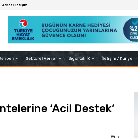
Adres/İletişim
 Rehberi
Sektörel Veriler
Sigortalı İK
İletişim / Künye
telerine ‘Acil Destek’
0