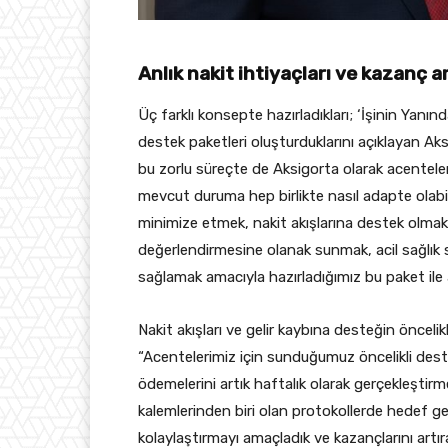
Anlık nakit ihtiyaçları ve kazanç a
Üç farklı konsepte hazırladıkları; ‘İşinin Yanı
destek paketleri oluşturduklarını açıklayan A
bu zorlu süreçte de Aksigorta olarak acenteleri
mevcut duruma hep birlikte nasıl adapte olabi
minimize etmek, nakit akışlarına destek olmak,
değerlendirmesine olanak sunmak, acil sağlık so
sağlamak amacıyla hazırladığımız bu paket ile 
Nakit akışları ve gelir kaybına desteğin öncel
“Acentelerimiz için sunduğumuz öncelikli deste
ödemelerini artık haftalık olarak gerçekleştir
kalemlerinden biri olan protokollerde hedef ge
kolaylaştırmayı amaçladık ve kazançlarını art