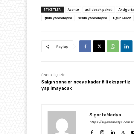
ETİKETLER:
Acente
acil desek paketi
Aksigort
işinin yanındayım
senin yanındayım
Uğur Gülen
Paylaş
ÖNCEKI İÇERIK
Salgın sona erinceye kadar fiili ekspertiz
yapılmayacak
SigortaMedya
https://sigortamedya.com.tr