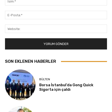
E-
Pos
Web
SON EKLENEN HABERLER
BÜLTEN
Borsa İstanbul’da Gong Quick
Sigorta için çaldı