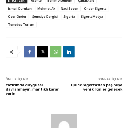
ETİKETLER:
Acente
Benim Acentem
Çanakkale
İsmail Durukan
Mehmet Ak
Naci Sezen
Önder Sigorta
Özer Önder
Şemsiye Dergisi
Sigorta
SigortaMedya
Tenedos Turizm
ÖNCEKI İÇERIK
SONRAKI İÇERIK
Yatırımda duygusal
Quick Sigorta’dan peş peşe
davranmayın, mantıklı karar
yeni ürünler gelecek
verin