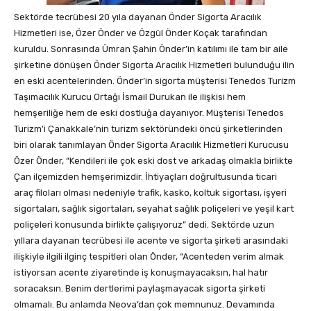
Sektörde tecrübesi 20 yıla dayanan Önder Sigorta Aracılık
Hizmetleri ise, Özer Önder ve Özgül Önder Koçak tarafından
kuruldu. Sonrasında Ümran Şahin Önder’in katılımı ile tam bir aile
şirketine dönüşen Önder Sigorta Aracılık Hizmetleri bulunduğu ilin
en eski acentelerinden. Önder’in sigorta müşterisi Tenedos Turizm
Taşımacılık Kurucu Ortağı İsmail Durukan ile ilişkisi hem
hemşeriliğe hem de eski dostluğa dayanıyor. Müşterisi Tenedos
Turizm’i Çanakkale’nin turizm sektöründeki öncü şirketlerinden
biri olarak tanımlayan Önder Sigorta Aracılık Hizmetleri Kurucusu
Özer Önder, “Kendileri ile çok eski dost ve arkadaş olmakla birlikte
Çan ilçemizden hemşerimizdir. İhtiyaçları doğrultusunda ticari
araç filoları olması nedeniyle trafik, kasko, koltuk sigortası, işyeri
sigortaları, sağlık sigortaları, seyahat sağlık poliçeleri ve yeşil kart
poliçeleri konusunda birlikte çalışıyoruz” dedi. Sektörde uzun
yıllara dayanan tecrübesi ile acente ve sigorta şirketi arasındaki
ilişkiyle ilgili ilginç tespitleri olan Önder, “Acenteden verim almak
istiyorsan acente ziyaretinde iş konuşmayacaksın, hal hatır
soracaksın. Benim dertlerimi paylaşmayacak sigorta şirketi
olmamalı. Bu anlamda Neova’dan çok memnunuz. Devamında