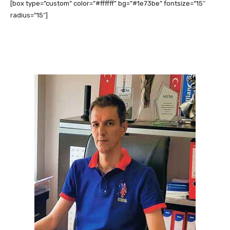
[box type=”custom” color=”#ffffff” bg=”#1e73be” fontsize=”15″
radius=”15″]
Sigorta şirketleri acentenin dertlerini
paylaşmalı