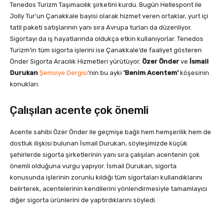
Tenedos Turizm Taşımacılık şirketini kurdu. Bugün Hellespont ile
Jolly Tur’un Çanakkale bayisi olarak hizmet veren ortaklar, yurt içi
tatil paketi satışlarının yanı sıra Avrupa turları da düzenliyor.
Sigortayı da iş hayatlarında oldukça etkin kullanıyorlar. Tenedos
Turizm’in tüm sigorta işlerini ise Çanakkale’de faaliyet gösteren
Önder Sigorta Aracılık Hizmetleri yürütüyor.
Özer Önder
ve
İsmail
Durukan
Şemsiye Dergisi
’nin bu ayki
‘Benim Acentem’
köşesinin
konukları.
Çalışılan acente çok önemli
Acente sahibi Özer Önder ile geçmişe bağlı hem hemşerilik hem de
dostluk ilişkisi bulunan İsmail Durukan, söyleşimizde küçük
şehirlerde sigorta şirketlerinin yanı sıra çalışılan acentenin çok
önemli olduğuna vurgu yapıyor. İsmail Durukan, sigorta
konusunda işlerinin zorunlu kıldığı tüm sigortaları kullandıklarını
belirterek, acentelerinin kendilerini yönlendirmesiyle tamamlayıcı
diğer sigorta ürünlerini de yaptırdıklarını söyledi.