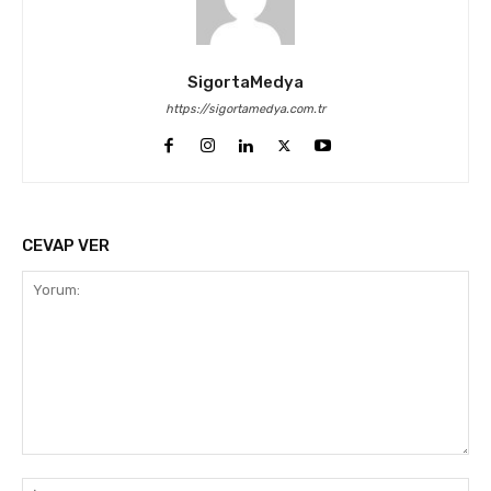
SigortaMedya
https://sigortamedya.com.tr
CEVAP VER
Yorum:
İsi