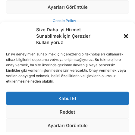
Size Daha İyi Hizmet
Sunabilmek İçin Çerezleri
Kullanıyoruz
En iyi deneyimleri sunabilmek için çerezler gibi teknolojileri kullanarak
cihaz bilgilerini depolama ve/veya erişim sağlıyoruz. Bu teknolojilere
İnternet portalımızda yer alan tüm haber metini, resim ve benzeri
onay vermek, bu site üzerinde gezinme davranışı veya benzersiz
içeriğin hakları Sigortamedya Yayıncılık A.Ş.'ye aittir. Hiçbir şekilde
kimlikler gibi verilerin işlenmesine izin verecektir. Onay vermemek veya
basılı ya da elektronik bir ortamda, kaynak gösterilse bile izin
verilen onayı geri çekmek, belirli özelliklerin ve işlevlerin olumsuz
alınmadan kullanılamaz.
etkilenmesine neden olabilir.
e-Mail Adresimiz:
info@sigortamedia.com
Kabul Et
Reddet
Ayarları Görüntüle
© 2015 - 2025 Sigortamedya Yayın Grubu | Sigortamedya
Yayıncılık A.Ş.