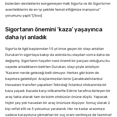
bizlerden desteklerini esirgemeyen Halk Sigorta ve Ak Sigorta’nın
acenteliklerini de en iyi şekilde temsil ettiğimize inanıyoruz”
yorumunu yaptı.”[/box]
Sigortanın önemini ‘kaza’ yaşayınca
daha iyi anladık
Sigorta ile ilgili başlarından 1.5 yıl önce geçen bir olayı anlatan
Durukan’ın sigortaya bakışı da aslında bu olaydan sonra daha da
değişmiş. Sigortanın hayatın nasıl önemli bir parçası olduğunu bu
sayede anladıklarını belirten Durukan, olayı şöyle anlatıyor:
“Kazanın nerde geleceği belli olmuyor. Herkes gibi bizim de
başımıza gelebiliyor. Araçlarımızdan birisi Çanakkaleİstanbul
Havaalanı transferi yaparken Tekirdağ-İstanbul otobanında bir
kaza yaşadı. Kazada karşı istikamette Edirne tarafına ilerleyen bir
araç takla atarak tam da bizim otobüsün önüne düştü. Yapacak
hiçbir şey yok havadan bir araç önünüze düşüyor. Sonuç olarak 2
kişi vefat etti ve 3 yolcumuz yaralandı. Her ne kadar aracımıza
sadece karayoluna çıkmaktan bir suç oranı verilmişse de tazminat