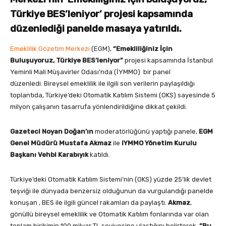
Türkiye BES’leniyor’ projesi kapsamında
düzenlediği panelde masaya yatırıldı.
Emeklilik Gözetim Merkezi
(EGM),
“Emekliliğiniz İçin
Buluşuyoruz, Türkiye BES’leniyor”
projesi kapsamında İstanbul
Yeminli Mali Müşavirler Odası’nda (İYMMO) bir panel
düzenledi. Bireysel emeklilik ile ilgili son verilerin paylaşıldığı
toplantıda, Türkiye’deki Otomatik Katılım Sistemi (OKS) sayesinde 5
milyon çalışanın tasarrufa yönlendirildiğine dikkat çekildi.
Gazeteci Noyan Doğan’ın
moderatörlüğünü yaptığı panele,
EGM
Genel Müdürü Mustafa Akmaz
ile
iYMMO
Yönetim Kurulu
Başkanı Vehbi Karabıyık
katıldı.
Türkiye’deki Otomatik Katılım Sistemi’nin (OKS) yüzde 25’lik devlet
teşviği ile dünyada benzersiz olduğunun da vurgulandığı panelde
konuşan , BES ile ilgili güncel rakamları da paylaştı.
Akmaz
,
gönüllü bireysel emeklilik ve Otomatik Katılım fonlarında var olan
toplam birikimin 100 milyar TL seviyesine ulaştığını belirterek,
“Bu