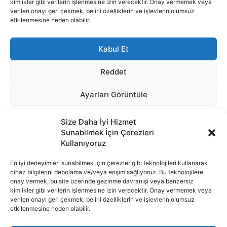
Size Daha İyi Hizmet
Sunabilmek İçin Çerezleri
Kullanıyoruz
En iyi deneyimleri sunabilmek için çerezler gibi teknolojileri kullanarak
cihaz bilgilerini depolama ve/veya erişim sağlıyoruz. Bu teknolojilere
onay vermek, bu site üzerinde gezinme davranışı veya benzersiz
İnternet portalımızda yer alan tüm haber metini, resim ve benzeri
kimlikler gibi verilerin işlenmesine izin verecektir. Onay vermemek veya
içeriğin hakları Sigortamedya Yayıncılık A.Ş.'ye aittir. Hiçbir şekilde
verilen onayı geri çekmek, belirli özelliklerin ve işlevlerin olumsuz
basılı ya da elektronik bir ortamda, kaynak gösterilse bile izin
etkilenmesine neden olabilir.
alınmadan kullanılamaz.