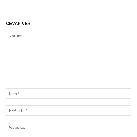
CEVAP VER
Yorum:
İsi
E-
Pos
Web