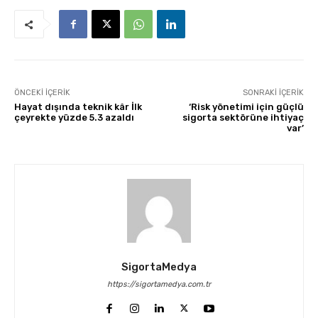
ÖNCEKI İÇERIK
SONRAKI İÇERIK
Hayat dışında teknik kâr İlk
‘Risk yönetimi için güçlü
çeyrekte yüzde 5.3 azaldı
sigorta sektörüne ihtiyaç
var’
SigortaMedya
https://sigortamedya.com.tr