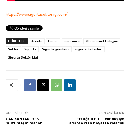
https://www.sigortasektorligi.com/
ETİKETLER:
Acente
Haber
insurance
Muhammet Erdoğan
Sektör
Sigorta
Sigorta gündemi
sigorta haberleri
Sigorta Sektör Ligi
ÖNCEKI İÇERIK
SONRAKI İÇERIK
CAN KANTAR: BES
Ertuğrul Bul: Teknolojiye
‘Bütünleşik’ olacak
adapte olan hayatta kalacak