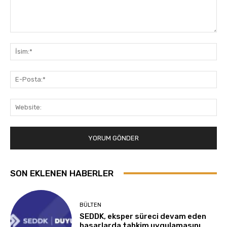
Yorum:
İsi
E-
Pos
Web
SON EKLENEN HABERLER
BÜLTEN
SEDDK, eksper süreci devam eden
hasarlarda tahkim uygulamasını