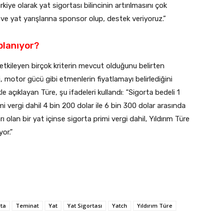
rkiye olarak yat sigortası bilincinin artırılmasını çok
ve yat yarışlarına sponsor olup, destek veriyoruz.”
planıyor?
ı etkileyen birçok kriterin mevcut olduğunu belirten
pi, motor gücü gibi etmenlerin fiyatlamayı belirlediğini
nekle açıklayan Türe, şu ifadeleri kullandı: “Sigorta bedeli 1
mi vergi dahil 4 bin 200 dolar ile 6 bin 300 dolar arasında
 olan bir yat içinse sigorta primi vergi dahil, Yıldırım Türe
yor.”
rta
Teminat
Yat
Yat Sigortası
Yatch
Yıldırım Türe