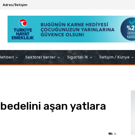
Adres/İletişim
 Rehberi
Sektörel Veriler
Sigortalı İK
İletişim / Künye
 bedelini aşan yatlara
0