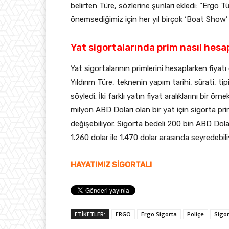
belirten Türe, sözlerine şunları ekledi: “Ergo Tü
önemsediğimiz için her yıl birçok ‘Boat Show’ 
Yat sigortalarında prim nasıl hesa
Yat sigortalarının primlerini hesaplarken fiyat
Yıldırım Türe, teknenin yapım tarihi, sürati, ti
söyledi. İki farklı yatın fiyat aralıklarını bir ör
milyon ABD Doları olan bir yat için sigorta pri
değişebiliyor. Sigorta bedeli 200 bin ABD Doları
1.260 dolar ile 1.470 dolar arasında seyredebili
HAYATIMIZ SİGORTALI
ETİKETLER:
ERGO
Ergo Sigorta
Poliçe
Sigo