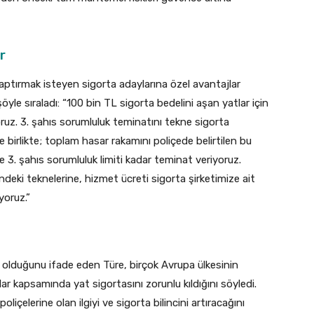
r
aptırmak isteyen sigorta adaylarına özel avantajlar
öyle sıraladı: “100 bin TL sigorta bedelini aşan yatlar için
ruz. 3. şahıs sorumluluk teminatını tekne sigorta
le birlikte; toplam hasar rakamını poliçede belirtilen bu
 ve 3. şahıs sorumluluk limiti kadar teminat veriyoruz.
rindeki teknelerine, hizmet ücreti sigorta şirketimize ait
yoruz.”
li olduğunu ifade eden Türe, birçok Avrupa ülkesinin
rlar kapsamında yat sigortasını zorunlu kıldığını söyledi.
liçelerine olan ilgiyi ve sigorta bilincini artıracağını