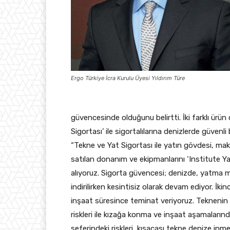
Ergo Türkiye İcra Kurulu Üyesi Yıldırım Türe
güvencesinde olduğunu belirtti. İki farklı ürü
Sigortası’ ile sigortalılarına denizlerde güvenl
“Tekne ve Yat Sigortası ile yatın gövdesi, makine
satılan donanım ve ekipmanlarını ‘Institute 
alıyoruz. Sigorta güvencesi; denizde, yatma m
indirilirken kesintisiz olarak devam ediyor. İk
inşaat süresince teminat veriyoruz. Teknenin 
riskleri ile kızağa konma ve inşaat aşamaların
seferindeki riskleri, kısacası tekne denize in