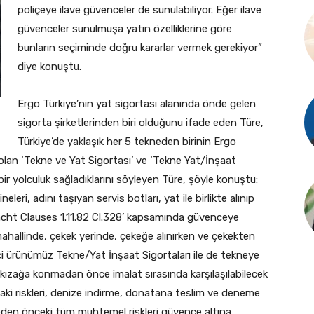
poliçeye ilave güvenceler de sunulabiliyor. Eğer ilave
güvenceler sunulmuşa yatın özelliklerine göre
bunların seçiminde doğru kararlar vermek gerekiyor”
diye konuştu.
Ergo Türkiye’nin yat sigortası alanında önde gelen
sigorta şirketlerinden biri olduğunu ifade eden Türe,
Türkiye’de yaklaşık her 5 tekneden birinin Ergo
n olan ‘Tekne ve Yat Sigortası’ ve ‘Tekne Yat/İnşaat
i bir yolculuk sağladıklarını söyleyen Türe, şöyle konuştu:
leri, adını taşıyan servis botları, yat ile birlikte alınıp
Yacht Clauses 1.11.82 Cl.328’ kapsamında güvenceye
ahallinde, çekek yerinde, çekeğe alınırken ve çekekten
inci ürünümüz Tekne/Yat İnşaat Sigortaları ile de tekneye
kızağa konmadan önce imalat sırasında karşılaşılabilecek
daki riskleri, denize indirme, donatana teslim ve deneme
meden önceki tüm muhtemel riskleri güvence altına