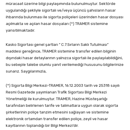
müracaat üzerine bilgi paylaşımında bulunulmuştur. Sektörde
uygulandığı şekliyle sigortalı ve/veya üçüncü şahısların hasar
ihbarında bulunması ile sigorta poliçeleri üzerinden hasar dosyası
açılmakta ve açılan hasar dosyaları (*) TRAMER sistemine
yansıtılmaktadır.
Kasko Sigortası genel şartları ” C.7.Sırların Saklı Tutulması”
maddesi gereğince, TRAMER sistemine transfer edilen bilginin
dışındaki hasar detaylarının yalnızca sigortalı ile paylaşılabildiğini,
bu sebeple talebe olumlu yanıt verilemediği hususunu bilgilerinize
sunarız. Saygılarımızla,
(*) Sigorta Bilgi Merkezi-TRAMER, 16.12.2003 tarih ve 25318 sayılı
Resmi Gazetede yayımlanan Trafik Sigortası Bilgi Merkezi
Yönetmeliği ile kurulmuştur. TRAMER, Hazine Müsteşarlığı
tarafından belirlenen tarife ve talimatlara uygun olarak sigorta
şirketlerinin poliçe tanzim etmesini sağlayan ve sistemine
elektronik ortamdan transfer edilen poliçe, zeyil ve hasar
kayıtlarının toplandığı bir Bilgi Merkezi’dir.