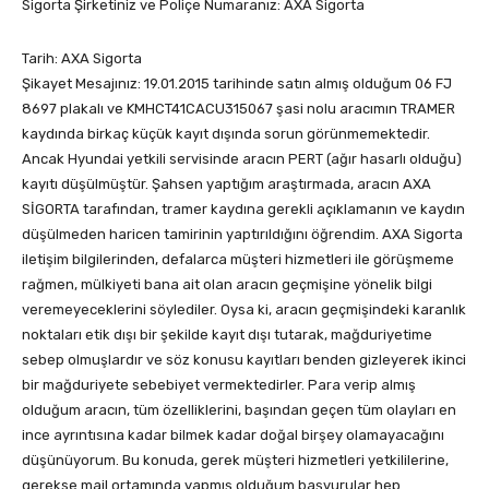
Sigorta Şirketiniz ve Poliçe Numaranız: AXA Sigorta
Tarih: AXA Sigorta
Şikayet Mesajınız: 19.01.2015 tarihinde satın almış olduğum 06 FJ
8697 plakalı ve KMHCT41CACU315067 şasi nolu aracımın TRAMER
kaydında birkaç küçük kayıt dışında sorun görünmemektedir.
Ancak Hyundai yetkili servisinde aracın PERT (ağır hasarlı olduğu)
kayıtı düşülmüştür. Şahsen yaptığım araştırmada, aracın AXA
SİGORTA tarafından, tramer kaydına gerekli açıklamanın ve kaydın
düşülmeden haricen tamirinin yaptırıldığını öğrendim. AXA Sigorta
iletişim bilgilerinden, defalarca müşteri hizmetleri ile görüşmeme
rağmen, mülkiyeti bana ait olan aracın geçmişine yönelik bilgi
veremeyeceklerini söylediler. Oysa ki, aracın geçmişindeki karanlık
noktaları etik dışı bir şekilde kayıt dışı tutarak, mağduriyetime
sebep olmuşlardır ve söz konusu kayıtları benden gizleyerek ikinci
bir mağduriyete sebebiyet vermektedirler. Para verip almış
olduğum aracın, tüm özelliklerini, başından geçen tüm olayları en
ince ayrıntısına kadar bilmek kadar doğal birşey olamayacağını
düşünüyorum. Bu konuda, gerek müşteri hizmetleri yetkililerine,
gerekse mail ortamında yapmış olduğum başvurular hep