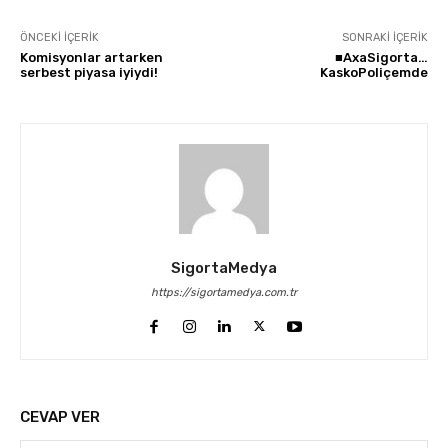
ÖNCEKI İÇERIK
SONRAKI İÇERIK
Komisyonlar artarken
■AxaSigorta…
serbest piyasa iyiydi!
KaskoPoliçemde
SigortaMedya
https://sigortamedya.com.tr
CEVAP VER