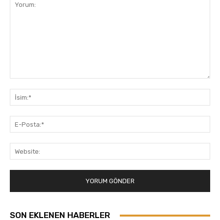
Yorum:
İsi
E-
Pos
Web
SON EKLENEN HABERLER