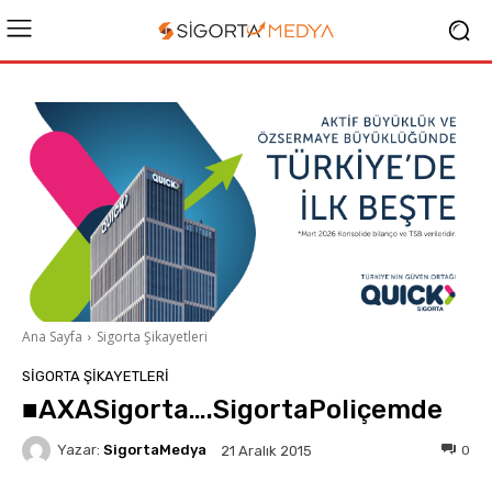
Ana Sayfa
Sigorta Şikayetleri
SIGORTA ŞIKAYETLERI
■AXASigorta….SigortaPoliçemde
Yazar:
SigortaMedya
0
21 Aralık 2015