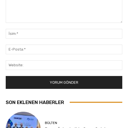
Yorum:
İsi
E-
Pos
Web
SON EKLENEN HABERLER
BÜLTEN