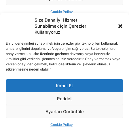
Size Daha İyi Hizmet
Sunabilmek İçin Çerezleri
Kullanıyoruz
En iyi deneyimleri sunabilmek için çerezler gibi teknolojileri kullanarak
cihaz bilgilerini depolama ve/veya erişim sağlıyoruz. Bu teknolojilere
İnternet portalımızda yer alan tüm haber metini, resim ve benzeri
onay vermek, bu site üzerinde gezinme davranışı veya benzersiz
içeriğin hakları Sigortamedya Yayıncılık A.Ş.'ye aittir. Hiçbir şekilde
kimlikler gibi verilerin işlenmesine izin verecektir. Onay vermemek veya
basılı ya da elektronik bir ortamda, kaynak gösterilse bile izin
verilen onayı geri çekmek, belirli özelliklerin ve işlevlerin olumsuz
alınmadan kullanılamaz.
etkilenmesine neden olabilir.
e-Mail Adresimiz:
info@sigortamedia.com
Kabul Et
Reddet
Ayarları Görüntüle
© 2015 - 2025 Sigortamedya Yayın Grubu | Sigortamedya
Yayıncılık A.Ş.
Cookie Policy