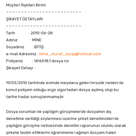
Müşteri İlişkileri Birimi
– – – – – – – – – – – – – – – – – – – – – – – – –
ŞİKAYET DETAYLARI
– – – – – – – – – – – – – – – – – – – – – – – – –
Tarih : 2010-06-28
Adınız : MİNE
Soyadınız : BİTİŞ
e-mail Adresiniz :
mine_murat_eyup@hotmail.com
Poliçeniz : 1416518.1‏‏‏ dosya no
Şikayet Detayı :
19/03/2010 tarihinde evimde meydana gelen hırsızlık nedeni ile
konut poliçem olduğu ergo sigortadan dosya açılmış olup bu
tarihe hadar sonuçlanmamıştır.
Dosya sorumları ile yaptığım görüşmelerde dosyamın dış
denetime verildiği söylenmesi üzerine şirket denetimcileri ile
yaptığım görüşme neticesinde denetim raporunun olumlu olarak
şirkete teslim ettiklerini öğrenmeme rağmen dosyam halen